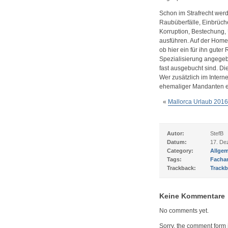
Schon im Strafrecht werd
Raubüberfälle, Einbrüch
Korruption, Bestechung, Ü
ausführen. Auf der Homep
ob hier ein für ihn guter 
Spezialisierung angegeben
fast ausgebucht sind. Die
Wer zusätzlich im Intern
ehemaliger Mandanten e
«
Mallorca Urlaub 2016
Autor:
StefB
Datum:
17. De
Category:
Allgem
Tags:
Facha
Trackback:
Trackb
Keine Kommentare
No comments yet.
Sorry, the comment form i