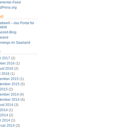
mentar-Feed
dPress.org
ll
tiwelt – das Portal für
tisti
ezeit-Blog
twand
erwegs im Saarland
v
z 2017
(2)
ober 2016
(1)
ust 2016
(2)
l 2016
(1)
ember 2015
(1)
tember 2015
(5)
 2015
(2)
ember 2014
(4)
tember 2014
(4)
ust 2014
(3)
 2014
(1)
 2014
(2)
z 2014
(1)
ruar 2014
(3)