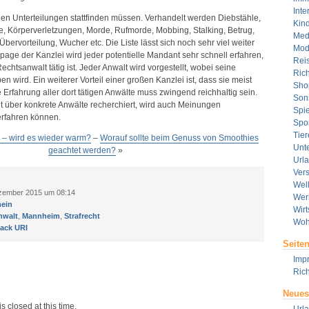
Inte
en Unterteilungen stattfinden müssen. Verhandelt werden Diebstähle,
Kin
e, Körperverletzungen, Morde, Rufmorde, Mobbing, Stalking, Betrug,
Med
bervorteilung, Wucher etc. Die Liste lässt sich noch sehr viel weiter
Mod
age der Kanzlei wird jeder potentielle Mandant sehr schnell erfahren,
Rei
Rechtsanwalt tätig ist. Jeder Anwalt wird vorgestellt, wobei seine
Rich
 wird. Ein weiterer Vorteil einer großen Kanzlei ist, dass sie meist
Sho
 Erfahrung aller dort tätigen Anwälte muss zwingend reichhaltig sein.
Son
et über konkrete Anwälte recherchiert, wird auch Meinungen
Spie
rfahren können.
Spor
Tier
 – wird es wieder warm?
–
Worauf sollte beim Genuss von Smoothies
Unt
geachtet werden?
»
Url
Ver
Wel
zember 2015 um 08:14
Wer
ein
Wirt
nwalt
,
Mannheim
,
Strafrecht
Woh
ack URI
Seite
Imp
Rich
Neues
s closed at this time.