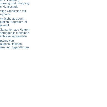
aub in Hamburg –
htseeing und Shopping
er Hansestadt
tige Grabsteine mit
ergravur
elwäsche aus dem
letten Programm ist
gerecht
 Diamanten aus Haaren
nerungen in funkelnde
enblicke verwandeln
ptome von
altensauffälligen
dern und Jugendlichen