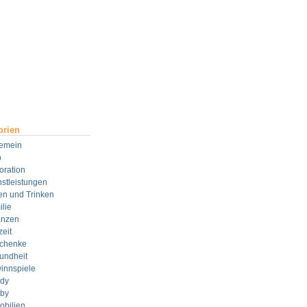
orien
gemein
o
oration
stleistungen
en und Trinken
lie
anzen
zeit
chenke
undheit
innspiele
dy
by
obilien