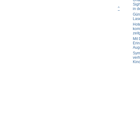
Url
Sig
^
in d
Güns
Las
Hot
komp
zeit
Mit
Erin
Aug
Sym
verh
Kin