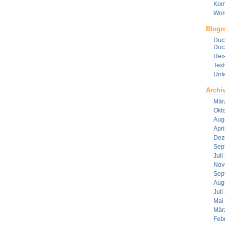
Kom
Wor
Blogro
Duca
Duca
Reis
Tex
Unt
Archi
Mär
Okt
Aug
Apri
Dez
Sep
Juli
Nov
Sep
Aug
Juli
Mai
Mär
Feb