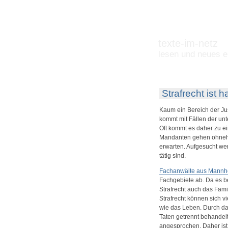
texte-im-netz
lesen und neues e
Strafrecht ist h
Kaum ein Bereich der Jus
kommt mit Fällen der unt
Oft kommt es daher zu e
Mandanten gehen ohnehin
erwarten. Aufgesucht wer
tätig sind.
Fachanwälte aus Mannh
Fachgebiete ab. Da es b
Strafrecht auch das Fam
Strafrecht können sich vi
wie das Leben. Durch das
Taten getrennt behandel
angesprochen. Daher ist 