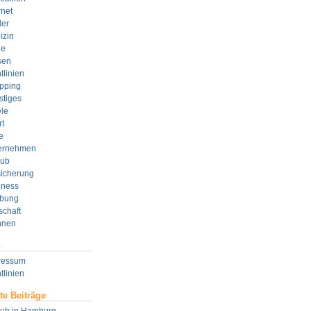
rnet
der
izin
e
sen
tlinien
pping
stiges
le
t
e
ernehmen
aub
sicherung
lness
bung
schaft
nen
n
ressum
tlinien
te Beiträge