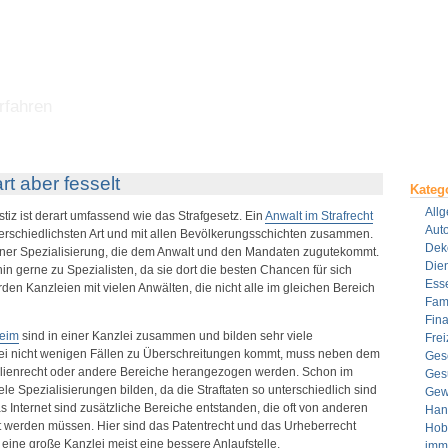
rfahren
art aber fesselt
Kateg
All
tiz ist derart umfassend wie das Strafgesetz. Ein
Anwalt im Strafrecht
Aut
erschiedlichsten Art und mit allen Bevölkerungsschichten zusammen.
Dek
iner Spezialisierung, die dem Anwalt und den Mandaten zugutekommt.
Dien
 gerne zu Spezialisten, da sie dort die besten Chancen für sich
Ess
den Kanzleien mit vielen Anwälten, die nicht alle im gleichen Bereich
Fami
Fin
eim
sind in einer Kanzlei zusammen und bilden sehr viele
Frei
ei nicht wenigen Fällen zu Überschreitungen kommt, muss neben dem
Ges
ilienrecht oder andere Bereiche herangezogen werden. Schon im
Ges
ele Spezialisierungen bilden, da die Straftaten so unterschiedlich sind
Gew
 Internet sind zusätzliche Bereiche entstanden, die oft von anderen
Han
t werden müssen. Hier sind das Patentrecht und das Urheberrecht
Hob
eine große Kanzlei meist eine bessere Anlaufstelle.
imm