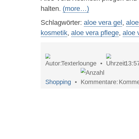
halten.
(more…)
Schlagwörter:
aloe vera gel
,
aloe
kosmetik
,
aloe vera pflege
,
aloe 
Texterlounge •
13:5
Shopping
•
Kommen