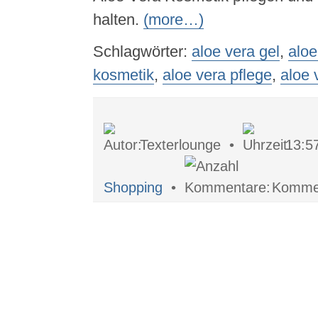
halten.
(more…)
Schlagwörter:
aloe vera gel
,
aloe
kosmetik
,
aloe vera pflege
,
aloe 
Texterlounge •
13:5
Shopping
•
Kommen