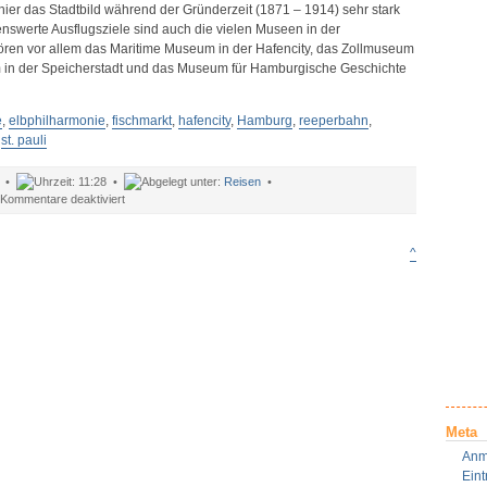
 hier das Stadtbild während der Gründerzeit (1871 – 1914) sehr stark
nswerte Ausflugsziele sind auch die vielen Museen in der
ren vor allem das Maritime Museum in der Hafencity, das Zollmuseum
n der Speicherstadt und das Museum für Hamburgische Geschichte
e
,
elbphilharmonie
,
fischmarkt
,
hafencity
,
Hamburg
,
reeperbahn
,
,
st. pauli
s •
11:28 •
Reisen
•
für
Kommentare deaktiviert
Urlaub
in
Hamburg
^
–
Sightseeing
und
Shopping
in
der
Hansestadt
Meta
Anm
Ein