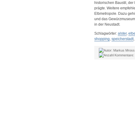
historischen Baustil, der
prägte. Weitere empfehle
Elbmetropole. Dazu gehö
und das Gewürzmuseum i
in der Neustadt.
Schlagwörter:
alster
,
elb
shopping
,
speicherstadt
Markus Mros