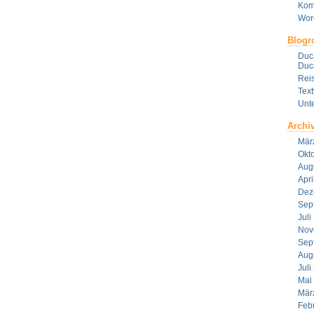
Kom
Wor
Blogro
Duca
Duca
Reis
Tex
Unt
Archi
Mär
Okt
Aug
Apri
Dez
Sep
Juli
Nov
Sep
Aug
Juli
Mai
Mär
Feb