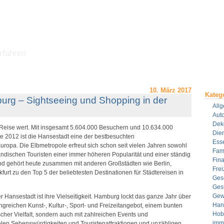
rfahren
10. März 2017
Kateg
urg – Sightseeing und Shopping in der
All
Aut
Dek
Reise wert. Mit insgesamt 5.604.000 Besuchern und 10.634.000
Dien
 2012 ist die Hansestadt eine der bestbesuchten
Ess
uropa. Die Elbmetropole erfreut sich schon seit vielen Jahren sowohl
Fami
ländischen Touristen einer immer höheren Popularität und einer ständig
Fin
d gehört heute zusammen mit anderen Großstädten wie Berlin,
Frei
urt zu den Top 5 der beliebtesten Destinationen für Städtereisen in
Ges
Ges
Gew
 Hansestadt ist ihre Vielseitigkeit. Hamburg lockt das ganze Jahr über
Han
ngreichen Kunst-, Kultur-, Sport- und Freizeitangebot, einem bunten
Hob
cher Vielfalt, sondern auch mit zahlreichen Events und
imm
elen Sehenswürdigkeiten und Touristenattraktionen und unzähligen