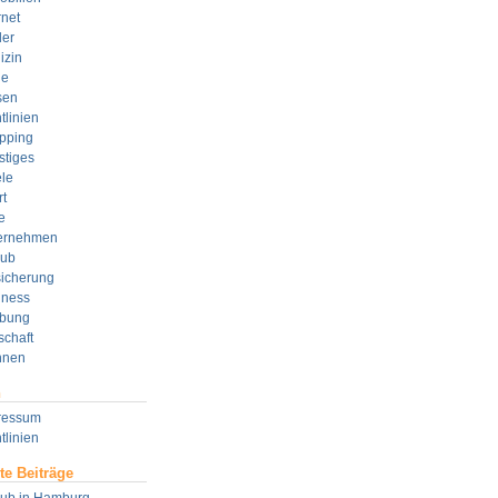
rnet
der
izin
e
sen
tlinien
pping
stiges
le
t
e
ernehmen
aub
sicherung
lness
bung
schaft
nen
n
ressum
tlinien
te Beiträge