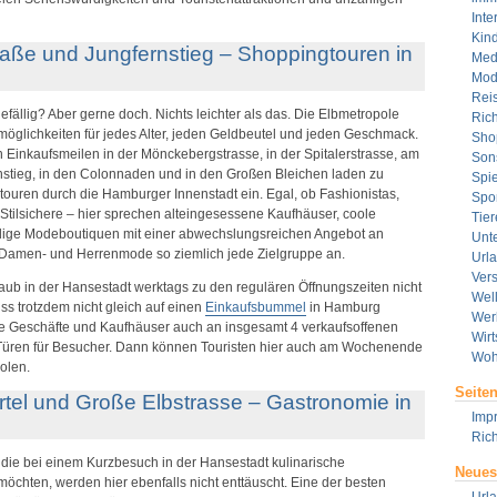
Inte
Kin
ße und Jungfernstieg – Shoppingtouren in
Med
Mod
Rei
fällig? Aber gerne doch. Nichts leichter als das. Die Elbmetropole
Rich
fsmöglichkeiten für jedes Alter, jeden Geldbeutel und jeden Geschmack.
Sho
en Einkaufsmeilen in der Mönckebergstrasse, in der Spitalerstrasse, am
Son
stieg, in den Colonnaden und in den Großen Bleichen laden zu
Spie
uren durch die Hamburger Innenstadt ein. Egal, ob Fashionistas,
Spor
tilsichere – hier sprechen alteingesessene Kaufhäuser, coole
Tier
dige Modeboutiquen mit einer abwechslungsreichen Angebot an
Unt
r Damen- und Herrenmode so ziemlich jede Zielgruppe an.
Url
Ver
aub in der Hansestadt werktags zu den regulären Öffnungszeiten nicht
Wel
muss trotzdem nicht gleich auf einen
Einkaufsbummel
in Hamburg
Wer
die Geschäfte und Kaufhäuser auch an insgesamt 4 verkaufsoffenen
Wirt
Türen für Besucher. Dann können Touristen hier auch am Wochenende
Woh
olen.
Seite
rtel und Große Elbstrasse – Gastronomie in
Imp
Rich
die bei einem Kurzbesuch in der Hansestadt kulinarische
Neues
chten, werden hier ebenfalls nicht enttäuscht. Eine der besten