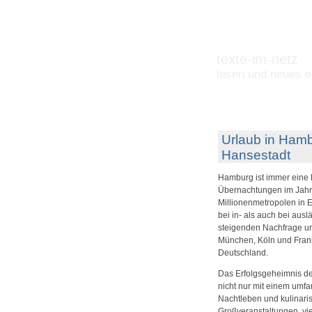
texte-im-netz
lesen und neues e
Urlaub in Hamb
Hansestadt
Hamburg ist immer eine 
Übernachtungen im Jahre
Millionenmetropolen in E
bei in- als auch bei aus
steigenden Nachfrage un
München, Köln und Frankf
Deutschland.
Das Erfolgsgeheimnis der
nicht nur mit einem umfa
Nachtleben und kulinaris
Großveranstaltungen, vi