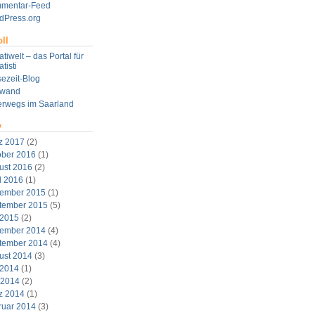
mentar-Feed
dPress.org
ll
tiwelt – das Portal für
tisti
ezeit-Blog
twand
erwegs im Saarland
v
z 2017
(2)
ober 2016
(1)
ust 2016
(2)
l 2016
(1)
ember 2015
(1)
tember 2015
(5)
 2015
(2)
ember 2014
(4)
tember 2014
(4)
ust 2014
(3)
 2014
(1)
 2014
(2)
z 2014
(1)
ruar 2014
(3)