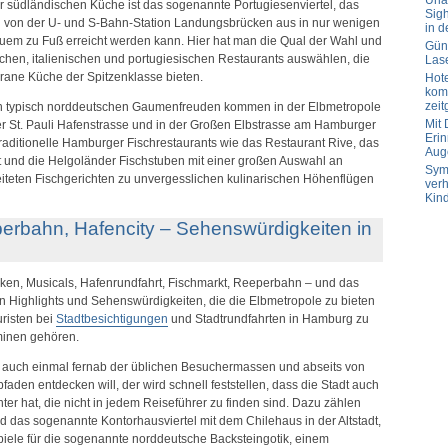
Url
r südländischen Küche ist das sogenannte Portugiesenviertel, das
Sig
nd von der U- und S-Bahn-Station Landungsbrücken aus in nur wenigen
in d
uem zu Fuß erreicht werden kann. Hier hat man die Qual der Wahl und
Güns
chen, italienischen und portugiesischen Restaurants auswählen, die
Las
rrane Küche der Spitzenklasse bieten.
Hot
komp
zeit
n typisch norddeutschen Gaumenfreuden kommen in der Elbmetropole
Mit
 der St. Pauli Hafenstrasse und in der Großen Elbstrasse am Hamburger
Erin
raditionelle Hamburger Fischrestaurants wie das Restaurant Rive, das
Aug
t und die Helgoländer Fischstuben mit einer großen Auswahl an
Sym
reiteten Fischgerichten zu unvergesslichen kulinarischen Höhenflügen
verh
Kin
erbahn, Hafencity – Sehenswürdigkeiten in
ken, Musicals, Hafenrundfahrt, Fischmarkt, Reeperbahn – und das
n Highlights und Sehenswürdigkeiten, die die Elbmetropole zu bieten
uristen bei
Stadtbesichtigungen
und Stadtrundfahrten in Hamburg zu
minen gehören.
 auch einmal fernab der üblichen Besuchermassen und abseits von
aden entdecken will, der wird schnell feststellen, dass die Stadt auch
ter hat, die nicht in jedem Reiseführer zu finden sind. Dazu zählen
nd das sogenannte Kontorhausviertel mit dem Chilehaus in der Altstadt,
piele für die sogenannte norddeutsche Backsteingotik, einem