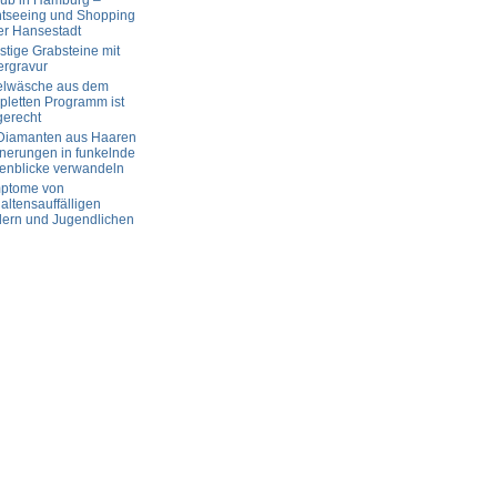
aub in Hamburg –
htseeing und Shopping
er Hansestadt
tige Grabsteine mit
ergravur
elwäsche aus dem
letten Programm ist
gerecht
 Diamanten aus Haaren
nerungen in funkelnde
enblicke verwandeln
ptome von
altensauffälligen
dern und Jugendlichen