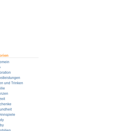
orien
gemein
o
oration
stleistungen
en und Trinken
lie
anzen
zeit
chenke
undheit
innspiele
dy
by
obilien