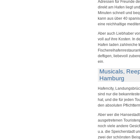
Adressen für Freunde de
direkt am Hafen liegt u
Minuten schnell und beq
kann aus über 40 spanis
eine reichhaltige medite
Aber auch Liebhaber vo
voll auf ihre Kosten. In
Hafen laden zahlreiche t
Fischereihafenrestauran
deftigen, liebevoll zube
ein.
Musicals, Reep
Hamburg
Hafencity, Landungsbrüc
sind nur die bekannteste
hat, und die für jeden To
den absoluten Pflichtter
Aber wer die Hansestadt
ausgetretenen Touristenpf
noch viele andere Gesich
u.a. die Speicherstadt u
zwei der schönsten Beis