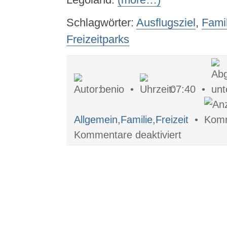
Schlagwörter:
Ausflugsziel
,
Famil
Freizeitparks
benio •
07:40 •
Allgemein
,
Familie
,
Freizeit
•
für
Kommentare deaktiviert
Freizeitspaß
Freizeitpark