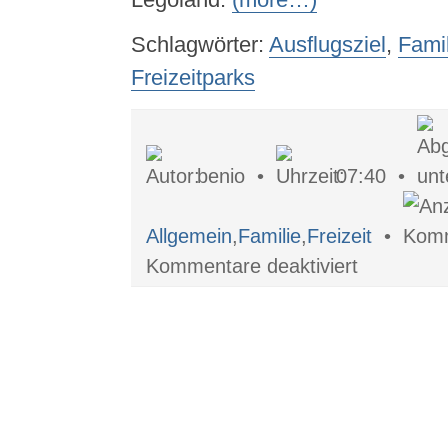
Schlagwörter:
Ausflugsziel
,
Famil
Freizeitparks
benio •
07:40 •
Allgemein
,
Familie
,
Freizeit
•
für
Kommentare deaktiviert
Freizeitspaß
Freizeitpark