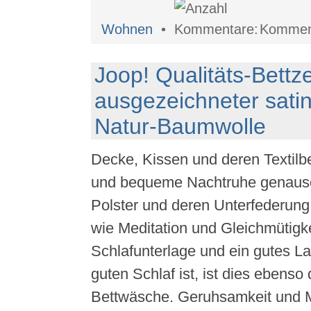
Wohnen
•
Komment
Joop! Qualitäts-Bettz
ausgezeichneter satin
Natur-Baumwolle
Decke, Kissen und deren Textilb
und bequeme Nachtruhe genauso 
Polster und deren Unterfederung
wie Meditation und Gleichmütigke
Schlafunterlage und ein gutes La
guten Schlaf ist, ist dies ebenso
Bettwäsche. Geruhsamkeit und Med