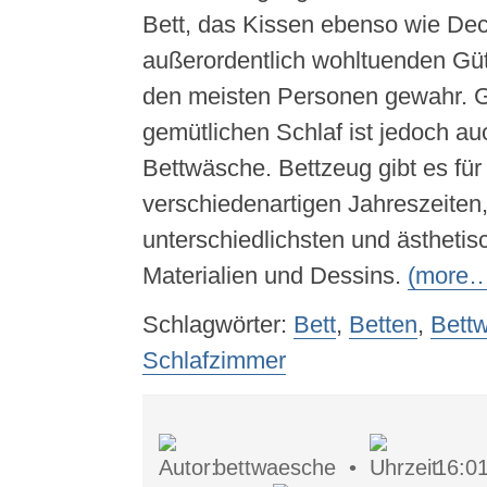
Bett, das Kissen ebenso wie Dec
außerordentlich wohltuenden Güte 
den meisten Personen gewahr. Ge
gemütlichen Schlaf ist jedoch au
Bettwäsche. Bettzeug gibt es für
verschiedenartigen Jahreszeiten,
unterschiedlichsten und ästheti
Materialien und Dessins.
(more…
Schlagwörter:
Bett
,
Betten
,
Bett
Schlafzimmer
bettwaesche •
16:0