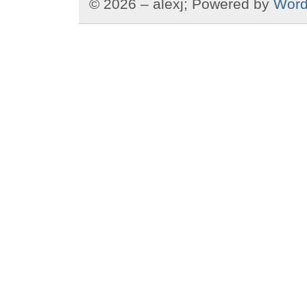
© 2026 – alexj; Powered by
Word