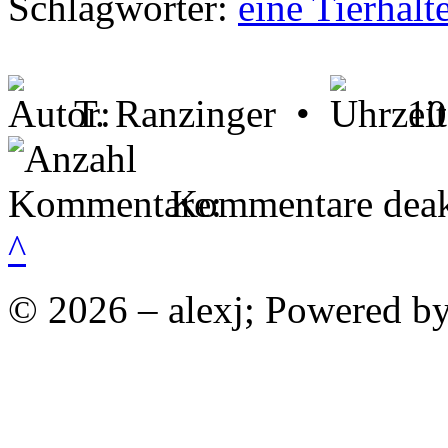
Schlagwörter:
eine Tierhalt
T. Ranzinger •
10
Kommentare deakt
^
© 2026 – alexj; Powered b