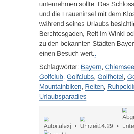
unternehmen sollte. Das Schlos
und die Fraueninsel mit dem Klos
während seines Urlaubs besichti
Berchtesgaden, Reit im Winkl o
zu den bekannten Städten Bayer
einen Besuch wert.
.
Schlagwörter:
Bayern
,
Chiemse
Golfclub
,
Golfclubs
,
Golfhotel
,
Go
Mountainbiken
,
Reiten
,
Ruhpoldi
Urlaubsparadies
alexj •
14:29 •