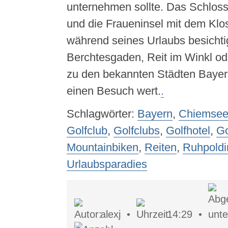
unternehmen sollte. Das Schlos
und die Fraueninsel mit dem Klos
während seines Urlaubs besichti
Berchtesgaden, Reit im Winkl o
zu den bekannten Städten Bayer
einen Besuch wert.
.
Schlagwörter:
Bayern
,
Chiemse
Golfclub
,
Golfclubs
,
Golfhotel
,
Go
Mountainbiken
,
Reiten
,
Ruhpoldi
Urlaubsparadies
alexj •
14:29 •