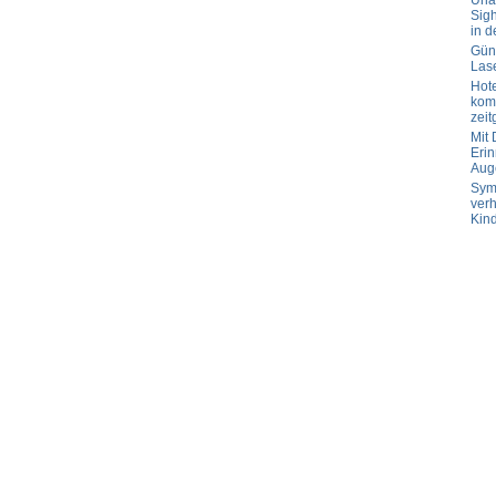
Url
Sig
in d
Güns
Las
Hot
komp
zeit
Mit
Erin
Aug
Sym
verh
Kin