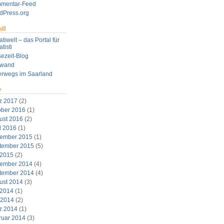
mentar-Feed
dPress.org
ll
tiwelt – das Portal für
tisti
ezeit-Blog
twand
erwegs im Saarland
v
z 2017
(2)
ober 2016
(1)
ust 2016
(2)
l 2016
(1)
ember 2015
(1)
tember 2015
(5)
 2015
(2)
ember 2014
(4)
tember 2014
(4)
ust 2014
(3)
 2014
(1)
 2014
(2)
z 2014
(1)
ruar 2014
(3)