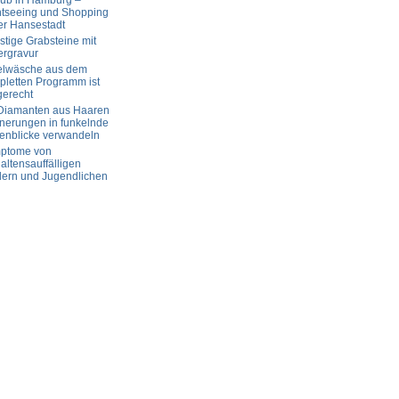
aub in Hamburg –
htseeing und Shopping
er Hansestadt
tige Grabsteine mit
ergravur
elwäsche aus dem
letten Programm ist
gerecht
 Diamanten aus Haaren
nerungen in funkelnde
enblicke verwandeln
ptome von
altensauffälligen
dern und Jugendlichen