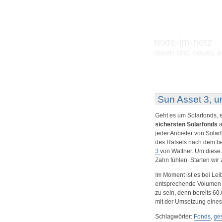
texte-im-netz
lesen und neues e
Sun Asset 3, u
Geht es um Solarfonds, e
sichersten Solarfonds
a
jeder Anbieter von Solar
des Rätsels nach dem bes
3
von Wattner. Um diese
Zahn fühlen. Starten wir
Im Moment ist es bei Le
entsprechende Volumen be
zu sein, denn bereits 60
mit der Umsetzung eines
Schlagwörter:
Fonds
,
ge