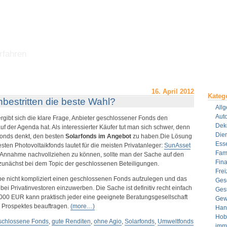
rfahren
16. April 2012
Kateg
nbestritten die beste Wahl?
All
Aut
rgibt sich die klare Frage, Anbieter geschlossener Fonds den
Dek
uf der Agenda hat. Als interessierter Käufer tut man sich schwer, denn
Dien
fonds denkt, den besten
Solarfonds im Angebot
zu haben.Die Lösung
Ess
ten Photovoltaikfonds lautet für die meisten Privatanleger:
SunAsset
Fami
 Annahme nachvollziehen zu können, sollte man der Sache auf den
Fin
 zunächst bei dem Topic der geschlossenen Beteiligungen.
Frei
ibe nicht kompliziert einen geschlossenen Fonds aufzulegen und das
Ges
i Privatinvestoren einzuwerben. Die Sache ist definitiv recht einfach
Ges
.000 EUR kann praktisch jeder eine geeignete Beratungsgesellschaft
Gew
 Prospektes beauftragen.
(more…)
Han
Hob
schlossene Fonds
,
gute Renditen
,
ohne Agio
,
Solarfonds
,
Umweltfonds
imm