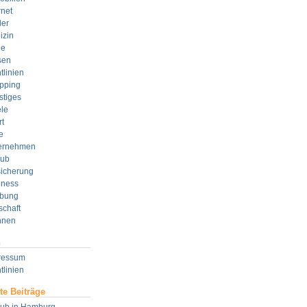
rnet
der
izin
e
sen
tlinien
pping
stiges
le
t
e
ernehmen
aub
sicherung
lness
bung
schaft
nen
n
ressum
tlinien
te Beiträge