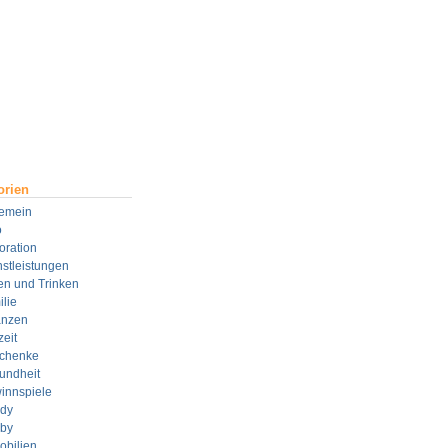
orien
gemein
o
oration
stleistungen
en und Trinken
lie
anzen
zeit
chenke
undheit
innspiele
dy
by
obilien