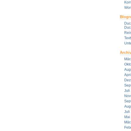
Kom
Wor
Blogro
Duca
Duca
Reis
Tex
Unt
Archi
Mär
Okt
Aug
Apri
Dez
Sep
Juli
Nov
Sep
Aug
Juli
Mai
Mär
Feb