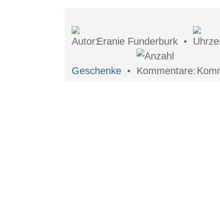
Eranie Funderburk •
Geschenke
•
Komm