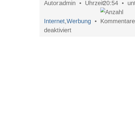
admin •
20:54 •
Internet
,
Werbung
•
für
deaktiviert
Durch
Suchmaschinenoptimierung
den
Geschäftserfolg
steigern