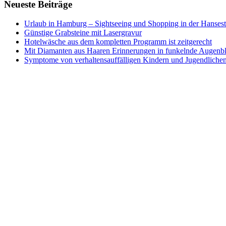
Neueste Beiträge
Urlaub in Hamburg – Sightseeing und Shopping in der Hansest
Günstige Grabsteine mit Lasergravur
Hotelwäsche aus dem kompletten Programm ist zeitgerecht
Mit Diamanten aus Haaren Erinnerungen in funkelnde Augenb
Symptome von verhaltensauffälligen Kindern und Jugendliche