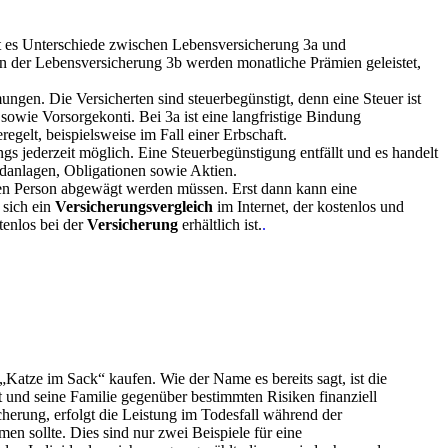
ibt es Unterschiede zwischen Lebensversicherung 3a und
. In der Lebensversicherung 3b werden monatliche Prämien geleistet,
gen. Die Versicherten sind steuerbegünstigt, denn eine Steuer ist
sowie Vorsorgekonti. Bei 3a ist eine langfristige Bindung
egelt, beispielsweise im Fall einer Erbschaft.
ngs jederzeit möglich. Eine Steuerbegünstigung entfällt und es handelt
danlagen, Obligationen sowie Aktien.
nen Person abgewägt werden müssen. Erst dann kann eine
 sich ein
Versicherungsvergleich
im Internet, der kostenlos und
tenlos bei der
Versicherung
erhältlich ist.
.
ung
„Katze im Sack“ kaufen. Wie der Name es bereits sagt, ist die
t und seine Familie gegenüber bestimmten Risiken finanziell
herung, erfolgt die Leistung im Todesfall während der
en sollte. Dies sind nur zwei Beispiele für eine