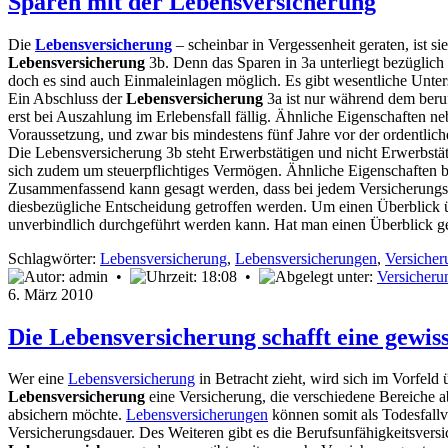
Sparen mit der Lebensversicherung
Die
Lebensversicherung
– scheinbar in Vergessenheit geraten, ist 
Lebensversicherung
3b. Denn das Sparen in 3a unterliegt bezüglich 
doch es sind auch Einmaleinlagen möglich. Es gibt wesentliche Unte
Ein Abschluss der
Lebensversicherung
3a ist nur während dem beru
erst bei Auszahlung im Erlebensfall fällig. Ähnliche Eigenschaften n
Voraussetzung, und zwar bis mindestens fünf Jahre vor der ordentlichen
Die Lebensversicherung 3b steht Erwerbstätigen und nicht Erwerbstätige
sich zudem um steuerpflichtiges Vermögen. Ähnliche Eigenschaften b
Zusammenfassend kann gesagt werden, dass bei jedem Versicherungsp
diesbezügliche Entscheidung getroffen werden. Um einen Überblick ü
unverbindlich durchgeführt werden kann. Hat man einen Überblick ge
Schlagwörter:
Lebensversicherung
,
Lebensversicherungen
,
Versicher
admin •
18:08 •
Versicheru
6. März 2010
Die Lebensversicherung schafft eine gewis
Wer eine
Lebensversicherung
in Betracht zieht, wird sich im Vorfeld
Lebensversicherung
eine Versicherung, die verschiedene Bereiche ab
absichern möchte.
Lebensversicherungen
können somit als Todesfallv
Versicherungsdauer. Des Weiteren gibt es die Berufsunfähigkeitsversi