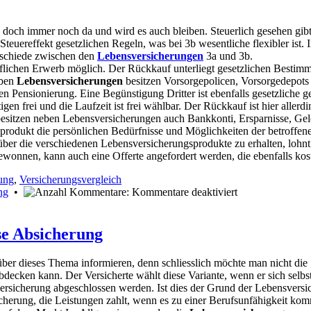
sie doch immer noch da und wird es auch bleiben. Steuerlich gesehen g
Steuereffekt gesetzlichen Regeln, was bei 3b wesentliche flexibler ist
rschiede zwischen den
Lebensversicherungen
3a und 3b.
flichen Erwerb möglich. Der Rückkauf unterliegt gesetzlichen Bestimmun
eben
Lebensversicherungen
besitzen Vorsorgepolicen, Vorsorgedepots 
 Pensionierung. Eine Begünstigung Dritter ist ebenfalls gesetzliche ger
n frei und die Laufzeit ist frei wählbar. Der Rückkauf ist hier allerdi
esitzen neben Lebensversicherungen auch Bankkonti, Ersparnisse, Gel
rodukt die persönlichen Bedürfnisse und Möglichkeiten der betroffe
ber die verschiedenen Lebensversicherungsprodukte zu erhalten, lohnt
wonnen, kann auch eine Offerte angefordert werden, die ebenfalls kos
ung
,
Versicherungsvergleich
für
ng
•
Kommentare deaktiviert
Sparen
mit
der
se Absicherung
Lebensversicher
 über dieses Thema informieren, denn schliesslich möchte man nicht die 
decken kann. Der Versicherte wählt diese Variante, wenn er sich selbs
ersicherung abgeschlossen werden. Ist dies der Grund der Lebensversic
cherung, die Leistungen zahlt, wenn es zu einer Berufsunfähigkeit komm