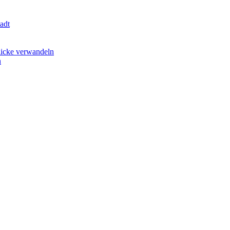
adt
licke verwandeln
n