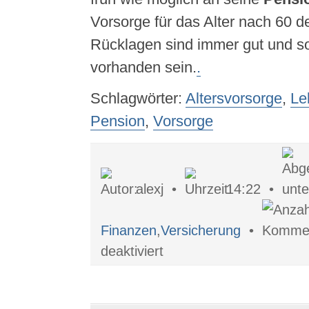
Vorsorge für das Alter nach 60 de
Rücklagen sind immer gut und so
vorhanden sein.
.
Schlagwörter:
Altersvorsorge
,
Le
Pension
,
Vorsorge
alexj •
14:22 •
Finanzen
,
Versicherung
•
für
deaktiviert
Warum
nicht
schon
heute
an