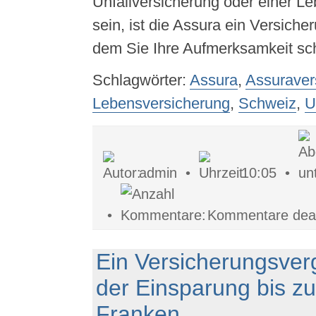
Unfallversicherung oder einer L
sein, ist die Assura ein Versich
dem Sie Ihre Aufmerksamkeit sch
Schlagwörter:
Assura
,
Assuraver
Lebensversicherung
,
Schweiz
,
U
admin •
10:05 •
•
Kommentare deakt
Ein Versicherungsverg
der Einsparung bis z
Franken