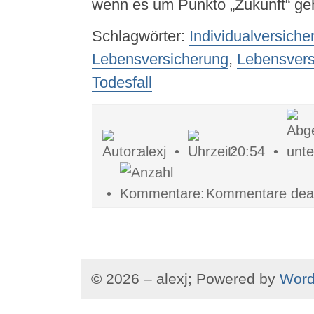
wenn es um Punkto „Zukunft“ geh
Schlagwörter:
Individualversiche
Lebensversicherung
,
Lebensvers
Todesfall
alexj •
20:54 •
•
Kommentare deakt
© 2026 – alexj; Powered by
Word