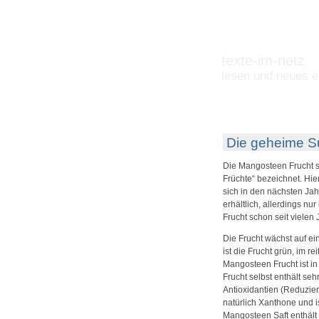
texte-im-netz
lesen und neues e
Die geheime S
Die Mangosteen Frucht st
Früchte“ bezeichnet. Hie
sich in den nächsten Jah
erhältlich, allerdings n
Frucht schon seit vielen
Die Frucht wächst auf e
ist die Frucht grün, im r
Mangosteen Frucht ist in
Frucht selbst enthält se
Antioxidantien (Reduzier
natürlich Xanthone und is
Mangosteen Saft enthält