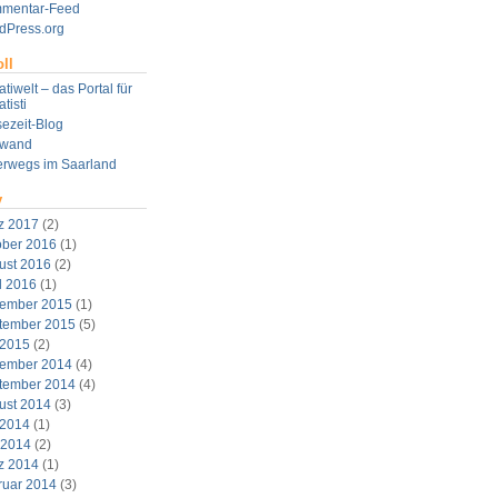
mentar-Feed
dPress.org
ll
tiwelt – das Portal für
tisti
ezeit-Blog
twand
erwegs im Saarland
v
z 2017
(2)
ober 2016
(1)
ust 2016
(2)
l 2016
(1)
ember 2015
(1)
tember 2015
(5)
 2015
(2)
ember 2014
(4)
tember 2014
(4)
ust 2014
(3)
 2014
(1)
 2014
(2)
z 2014
(1)
ruar 2014
(3)