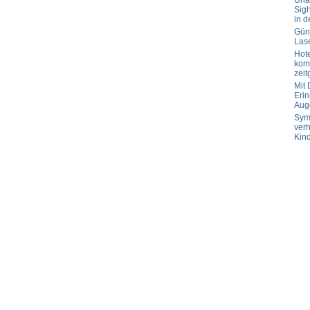
Url
Sig
in d
Güns
Las
Hot
komp
zeit
Mit
Erin
Aug
Sym
verh
Kin