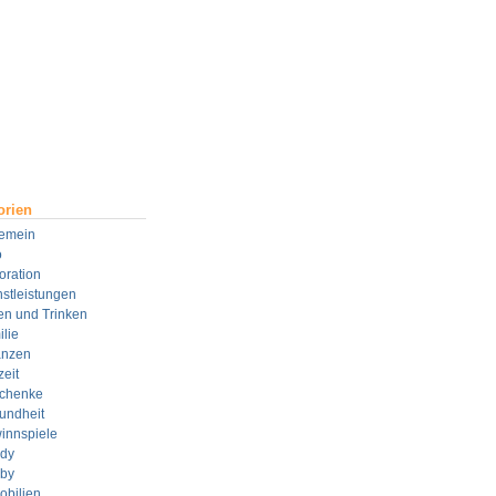
orien
gemein
o
oration
stleistungen
en und Trinken
lie
anzen
zeit
chenke
undheit
innspiele
dy
by
obilien