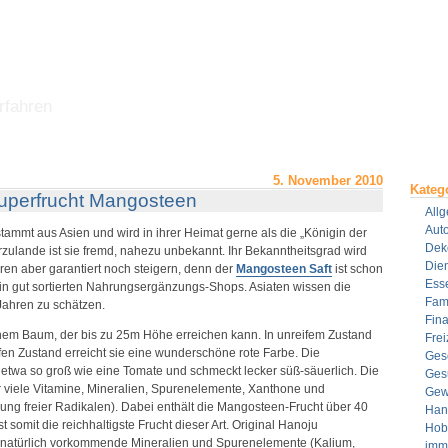
rfahren
5. November 2010
Kateg
uperfrucht Mangosteen
All
Aut
ammt aus Asien und wird in ihrer Heimat gerne als die „Königin der
Dek
rzulande ist sie fremd, nahezu unbekannt. Ihr Bekanntheitsgrad wird
Dien
ren aber garantiert noch steigern, denn der
Mangosteen Saft
ist schon
Ess
ur in gut sortierten Nahrungsergänzungs-Shops. Asiaten wissen die
Fami
 Jahren zu schätzen.
Fin
inem Baum, der bis zu 25m Höhe erreichen kann. In unreifem Zustand
Frei
eifen Zustand erreicht sie eine wunderschöne rote Farbe. Die
Ges
 etwa so groß wie eine Tomate und schmeckt lecker süß-säuerlich. Die
Ges
hr viele Vitamine, Mineralien, Spurenelemente, Xanthone und
Gew
ung freier Radikalen). Dabei enthält die Mangosteen-Frucht über 40
Han
t somit die reichhaltigste Frucht dieser Art. Original Hanoju
Hob
 natürlich vorkommende Mineralien und Spurenelemente (Kalium,
imm