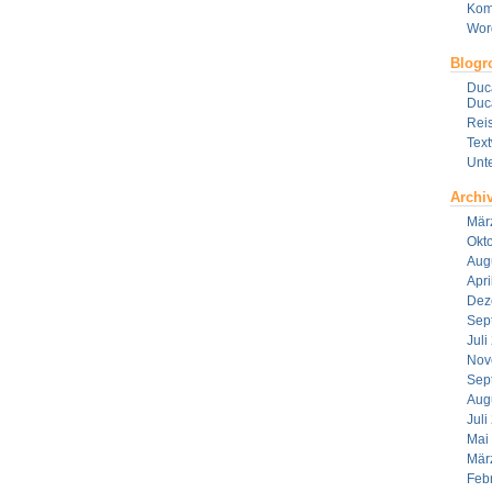
Kom
Wor
Blogro
Duca
Duca
Reis
Tex
Unt
Archi
Mär
Okt
Aug
Apri
Dez
Sep
Juli
Nov
Sep
Aug
Juli
Mai
Mär
Feb