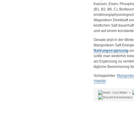
Kalzium, Eisen, Phosphor
(B1, B2, B6, C), Bioflavo
ernährungsphysiologisch 
Magosteen Direktsaft un
köstlichen Saft dauerhaf
und auf einem konstante
Gerade jetzt in der Winte
Mangosteen Saft Energie 
Nahrungsergänzung
und
sollte man weiterhin be
als Ergänzung zu versteh
tägliche Bereicherung fü
Schlagwörter:
Mangoste
Vitalität
Lisa Maier •