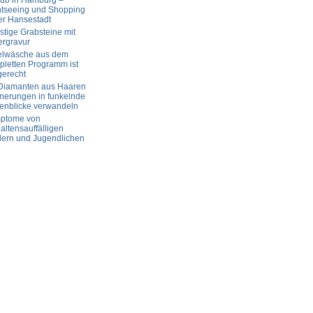
aub in Hamburg –
htseeing und Shopping
er Hansestadt
tige Grabsteine mit
ergravur
elwäsche aus dem
letten Programm ist
gerecht
 Diamanten aus Haaren
nerungen in funkelnde
enblicke verwandeln
ptome von
altensauffälligen
dern und Jugendlichen