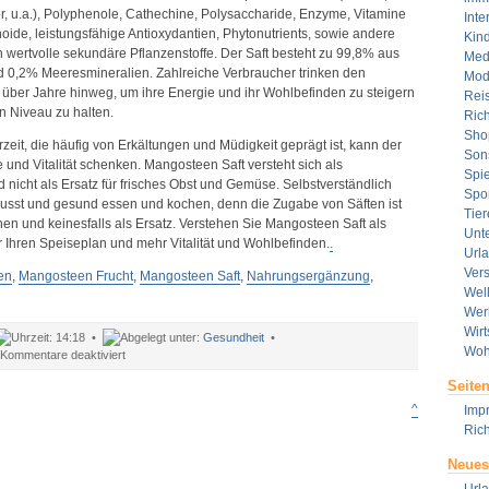
, u.a.), Polyphenole, Cathechine, Polysaccharide, Enzyme, Vitamine
Inte
noide, leistungsfähige Antioxydantien, Phytonutrients, sowie andere
Kin
wertvolle sekundäre Pflanzenstoffe. Der Saft besteht zu 99,8% aus
Med
d 0,2% Meeresmineralien. Zahlreiche Verbraucher trinken den
Mod
t über Jahre hinweg, um ihre Energie und ihr Wohlbefinden zu steigern
Rei
n Niveau zu halten.
Rich
Sho
rzeit, die häufig von Erkältungen und Müdigkeit geprägt ist, kann der
Son
und Vitalität schenken. Mangosteen Saft versteht sich als
Spie
 nicht als Ersatz für frisches Obst und Gemüse. Selbstverständlich
Spor
wusst und gesund essen und kochen, denn die Zugabe von Säften ist
Tier
en und keinesfalls als Ersatz. Verstehen Sie Mangosteen Saft als
Unt
r Ihren Speiseplan und mehr Vitalität und Wohlbefinden.
.
Url
Ver
en
,
Mangosteen Frucht
,
Mangosteen Saft
,
Nahrungsergänzung
,
Wel
Wer
Wirt
14:18 •
Gesundheit
•
Woh
für
Kommentare deaktiviert
Die
Seite
geheime
Superfrucht
^
Imp
Mangosteen
Rich
Neues