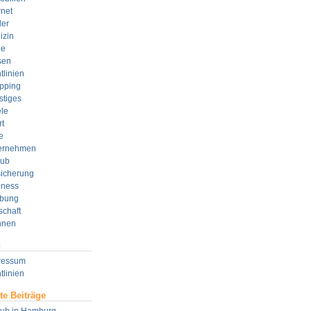
rnet
der
izin
e
sen
tlinien
pping
stiges
le
t
e
ernehmen
aub
sicherung
lness
bung
schaft
nen
n
ressum
tlinien
te Beiträge