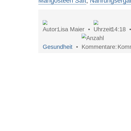
Mangosteen Saft
,
Nahrungsergä
Lisa Maier •
14:18
Gesundheit
•
Komm