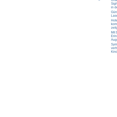
Url
aufvertrag
Sig
rucken
in d
Güns
Las
Hot
komp
zeit
Mit
Erin
Aug
Sym
verh
Kin