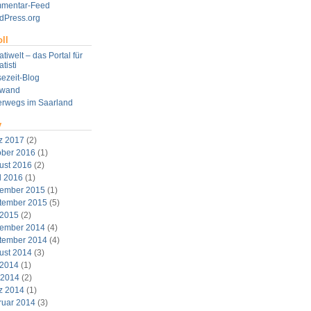
mentar-Feed
dPress.org
ll
tiwelt – das Portal für
tisti
ezeit-Blog
twand
erwegs im Saarland
v
z 2017
(2)
ober 2016
(1)
ust 2016
(2)
l 2016
(1)
ember 2015
(1)
tember 2015
(5)
 2015
(2)
ember 2014
(4)
tember 2014
(4)
ust 2014
(3)
 2014
(1)
 2014
(2)
z 2014
(1)
ruar 2014
(3)