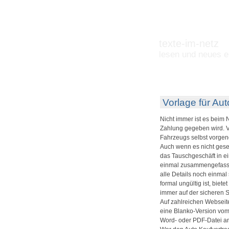
texte-im-netz
lesen und neues e
Vorlage für Au
Nicht immer ist es beim
Zahlung gegeben wird. Vi
Fahrzeugs selbst vorgen
Auch wenn es nicht geset
das Tauschgeschäft in ei
einmal zusammengefasst,
alle Details noch einmal
formal ungültig ist, biet
immer auf der sicheren S
Auf zahlreichen Webseit
eine Blanko-Version vo
Word- oder PDF-Datei a