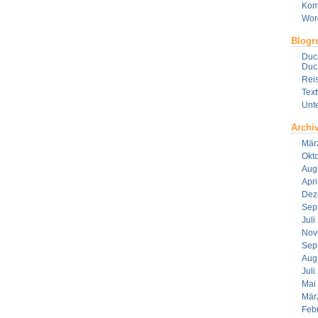
Kom
Wor
Blogro
Duca
Duca
Reis
Tex
Unt
Archi
Mär
Okt
Aug
Apri
Dez
Sep
Juli
Nov
Sep
Aug
Juli
Mai
Mär
Feb