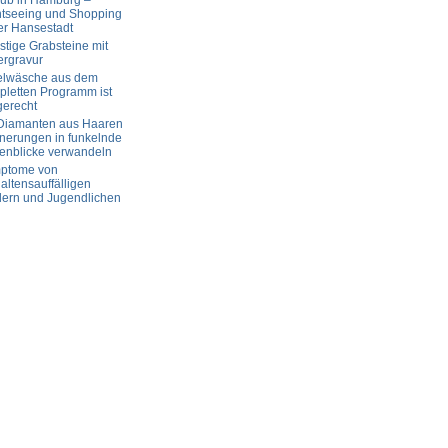
aub in Hamburg –
htseeing und Shopping
er Hansestadt
tige Grabsteine mit
ergravur
elwäsche aus dem
letten Programm ist
gerecht
 Diamanten aus Haaren
nerungen in funkelnde
enblicke verwandeln
ptome von
altensauffälligen
dern und Jugendlichen