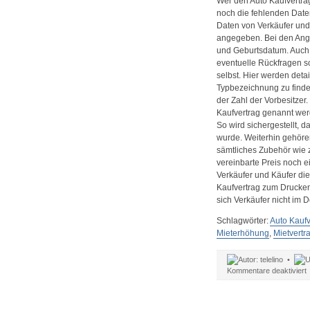
Wer den Auto Kaufvertr
noch die fehlenden Date
Daten von Verkäufer und
angegeben. Bei den Anga
und Geburtsdatum. Auch
eventuelle Rückfragen s
selbst. Hier werden deta
Typbezeichnung zu finden
der Zahl der Vorbesitze
Kaufvertrag genannt wer
So wird sichergestellt, 
wurde. Weiterhin gehöre
sämtliches Zubehör wie z
vereinbarte Preis noch e
Verkäufer und Käufer di
Kaufvertrag zum Drucken s
sich Verkäufer nicht im 
Schlagwörter:
Auto Kaufv
Mieterhöhung
,
Mietvertr
telelino •
f
Kommentare deaktiviert
V
f
A