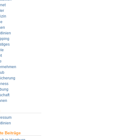
rnet
der
izin
e
sen
tlinien
pping
stiges
le
t
e
ernehmen
aub
sicherung
lness
bung
schaft
nen
n
ressum
tlinien
te Beiträge