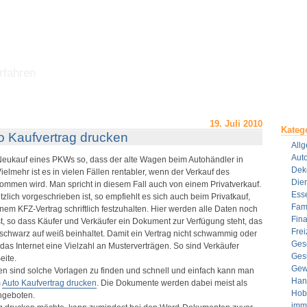
rfahren
19. Juli 2010
Kateg
to Kaufvertrag drucken
All
Aut
 Neukauf eines PKWs so, dass der alte Wagen beim Autohändler in
Dek
elmehr ist es in vielen Fällen rentabler, wenn der Verkauf des
Dien
ommen wird. Man spricht in diesem Fall auch von einem Privatverkauf.
Ess
zlich vorgeschrieben ist, so empfiehlt es sich auch beim Privatkauf,
Fami
nem KFZ-Vertrag schriftlich festzuhalten. Hier werden alle Daten noch
Fin
 so dass Käufer und Verkäufer ein Dokument zur Verfügung steht, das
Frei
 schwarz auf weiß beinhaltet. Damit ein Vertrag nicht schwammig oder
Ges
et das Internet eine Vielzahl an Musterverträgen. So sind Verkäufer
Ges
eite.
Gew
en sind solche Vorlagen zu finden und schnell und einfach kann man
Han
m
Auto Kaufvertrag drucken
. Die Dokumente werden dabei meist als
Hob
ngeboten.
imm