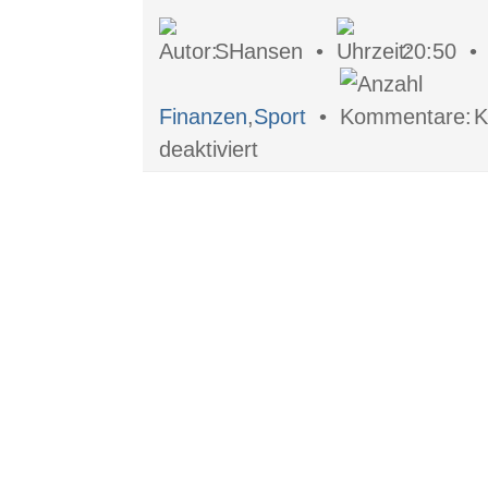
SHansen •
20:50 
Finanzen
,
Sport
•
K
für
deaktiviert
Wie
aus
Talenten
Profis
werden.