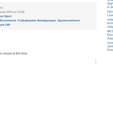
Url
Sig
in d
en
Güns
bruar 2014 um 20:50
Las
zen
,
Sport
Hot
linvestment
,
Fußballspieler Beteiligungen
,
Sportinvestment
komp
ack URI
zeit
Mit
Erin
Aug
Sym
verh
Kin
s closed at this time.
^