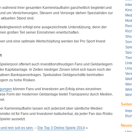
Inte
n während ihrer gesamten Karrierelaufbahn ganzheitlich begleitet und
Kin
 rund um Versicherungen, Steuern und Vorsorge stehen Spezialisten zur
Med
 aktuellen Stand sind.
Mod
Rei
etingbereich erfolgt eine ausgezeichnete Unterstützung, denn der
Rich
inen großen Teil seiner Einnahmen erwirtschaften.
Sho
nken und eine optimale Wertschöpfung werden bei Pro Sport Invest
Son
Spie
Spor
t
Tier
Unt
ielerpool offeriert auch investitionsfreudigen Fans und Geldanlegern
Url
der Kapitalanlage. In Zeiten niedriger Zinsen lohnt sich kaum noch der
Ver
ativen Banksparvertrages. Spekulative Geldgeschäfte beinhalten
Wel
gern zu hohe Risiken.
Wer
ligungen
können Fans und Investoren am Erfolg eines einzelnen
Wirt
 Diese Form der modernen Geldanlage bietet Transparenz durch Medien,
Woh
et.
Seite
er Karrierelaufbahn lassen sich jederzeit über sämtliche Medien
Imp
srisiko ist für Fans und Investoren kalkulierbar, da jeder Fan das Risiko
Rich
pieler aussetzt.
Neues
und rein soll es sein.
–
Die Top 3 Online-Spiele 2014
»