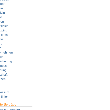
rnet
der
izin
e
sen
tlinien
pping
stiges
le
t
e
ernehmen
aub
sicherung
lness
bung
schaft
nen
n
ressum
tlinien
te Beiträge