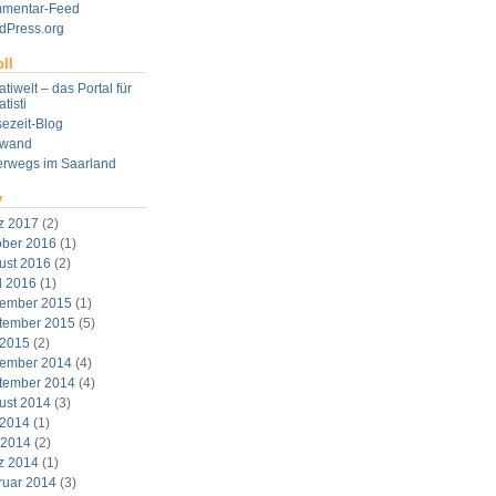
mentar-Feed
dPress.org
ll
tiwelt – das Portal für
tisti
ezeit-Blog
twand
erwegs im Saarland
v
z 2017
(2)
ober 2016
(1)
ust 2016
(2)
l 2016
(1)
ember 2015
(1)
tember 2015
(5)
 2015
(2)
ember 2014
(4)
tember 2014
(4)
ust 2014
(3)
 2014
(1)
 2014
(2)
z 2014
(1)
ruar 2014
(3)