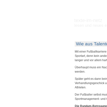
texte-im-netz
lesen und neues e
Wie aus Talent
Mit einer Fußballkarriere
Sportart, denn kein ander
langer und vor allem har
Überhaupt muss ein Nach
werden.
Später geht es dann be
Verhandlungsgeschick u
Athleten.
Der Fußballer selbst mus
Sportmanagement- und C
Die Rundum-Betreuung