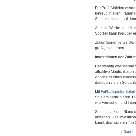
Die Profi-Athleten werde
betreut. In allen Fragen
Seite, die immer auf dem
Auch im Werbe- und Mark
Sportler kann hierüber e
Zukunftsorientiertes De
groß geschrieben.
Investitionen der Zukunf
Der ständig wachsende Sp
attraktive Möglichkeiten 
Abschluss eines konserv
dagegen vielen Geldanle
Mit
Fußballspieler Betei
Spielers partizipieren.
wie Fernsehen und Intern
Spieleinsatz und Stand d
abfragen. Das Investition
kennt, dem sich ein Top-S
«
Sauber 