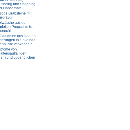
aub in Hamburg –
htseeing und Shopping
er Hansestadt
tige Grabsteine mit
ergravur
elwäsche aus dem
letten Programm ist
gerecht
 Diamanten aus Haaren
nerungen in funkelnde
enblicke verwandeln
ptome von
altensauffälligen
dern und Jugendlichen