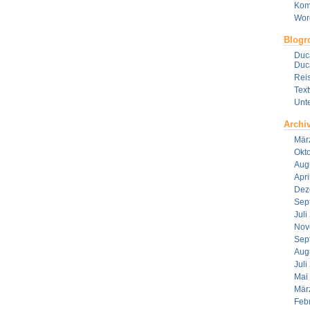
Kom
Wor
Blogro
Duca
Duca
Reis
Tex
Unt
Archi
Mär
Okt
Aug
Apri
Dez
Sep
Juli
Nov
Sep
Aug
Juli
Mai
Mär
Feb