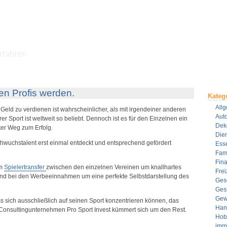
rfahren
en Profis werden.
Kateg
All
 Geld zu verdienen ist wahrscheinlicher, als mit irgendeiner anderen
Aut
er Sport ist weltweit so beliebt. Dennoch ist es für den Einzelnen ein
Dek
ter Weg zum Erfolg.
Dien
wuchstalent erst einmal entdeckt und entsprechend gefördert
Ess
Fami
Fin
im
Spielertransfer
zwischen den einzelnen Vereinen um knallhartes
Frei
nd bei den Werbeeinnahmen um eine perfekte Selbstdarstellung des
Ges
Ges
Gew
s sich ausschließlich auf seinen Sport konzentrieren können, das
Han
onsultingunternehmen Pro Sport Invest kümmert sich um den Rest.
Hob
imm