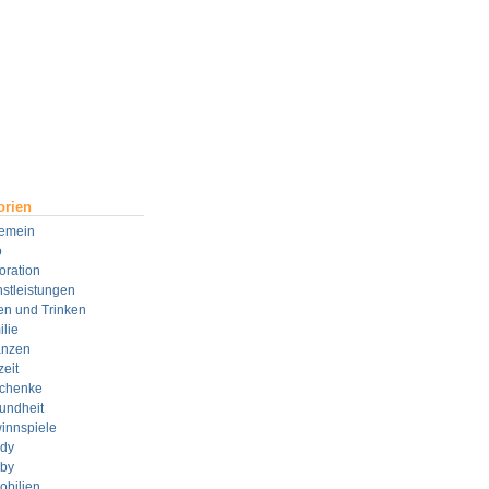
orien
gemein
o
oration
stleistungen
en und Trinken
lie
anzen
zeit
chenke
undheit
innspiele
dy
by
obilien