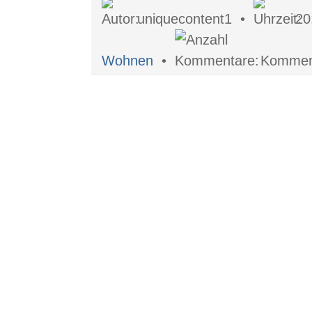
uniquecontent1 •
20
Wohnen
•
Komment