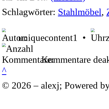
Schlagwörter:
Stahlmöbel
,
uniquecontent1 •
Kommentare deakt
^
© 2026 – alexj; Powered b