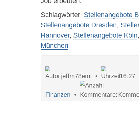
Job erbeuten.
Schlagwörter:
Stellenangebote B
Stellenangebote Dresden
,
Stell
Hannover
,
Stellenangebote Köln
München
jeffm78emi •
16:27
Finanzen
•
Komment