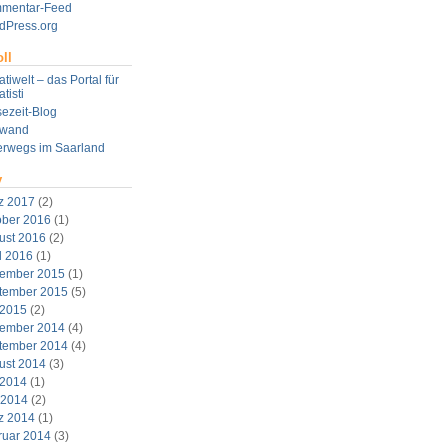
mentar-Feed
dPress.org
ll
tiwelt – das Portal für
tisti
ezeit-Blog
twand
erwegs im Saarland
v
z 2017
(2)
ober 2016
(1)
ust 2016
(2)
l 2016
(1)
ember 2015
(1)
tember 2015
(5)
 2015
(2)
ember 2014
(4)
tember 2014
(4)
ust 2014
(3)
 2014
(1)
 2014
(2)
z 2014
(1)
ruar 2014
(3)