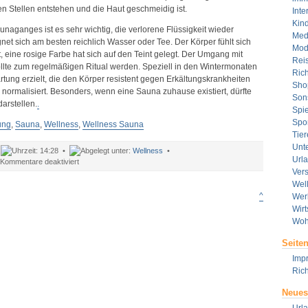
n Stellen entstehen und die Haut geschmeidig ist.
Inte
Kin
aganges ist es sehr wichtig, die verlorene Flüssigkeit wieder
Med
et sich am besten reichlich Wasser oder Tee. Der Körper fühlt sich
Mod
, eine rosige Farbe hat sich auf den Teint gelegt. Der Umgang mit
Rei
llte zum regelmäßigen Ritual werden. Speziell in den Wintermonaten
Rich
rtung erzielt, die den Körper resistent gegen Erkältungskrankheiten
Sho
normalisiert. Besonders, wenn eine Sauna zuhause existiert, dürfte
Son
arstellen.
.
Spie
Spor
ung
,
Sauna
,
Wellness
,
Wellness Sauna
Tier
Unt
•
14:28 •
Wellness
•
Url
für
Kommentare deaktiviert
Ver
Wellness
Sauna
Wel
–
^
Wer
Entspannung
Wirt
für
Woh
zu
Hause
Seite
Imp
Rich
Neues