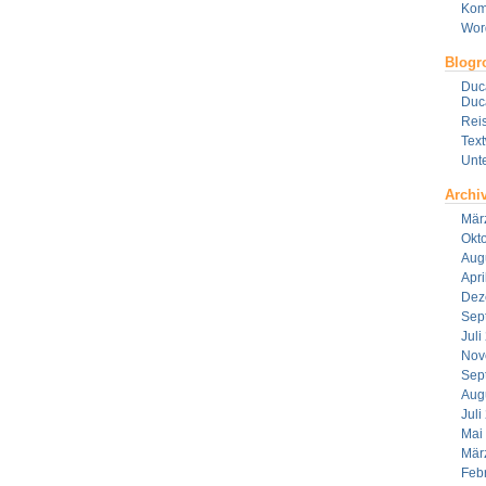
Kom
Wor
Blogro
Duca
Duca
Reis
Tex
Unt
Archi
Mär
Okt
Aug
Apri
Dez
Sep
Juli
Nov
Sep
Aug
Juli
Mai
Mär
Feb