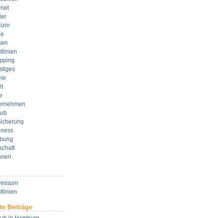
rnet
der
izin
e
sen
tlinien
pping
stiges
le
t
e
ernehmen
aub
sicherung
lness
bung
schaft
nen
n
ressum
tlinien
te Beiträge