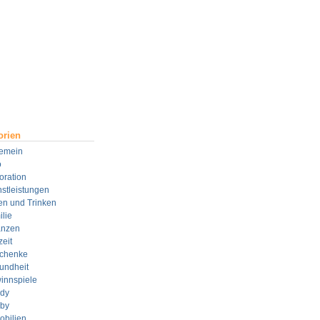
orien
gemein
o
oration
stleistungen
en und Trinken
lie
anzen
zeit
chenke
undheit
innspiele
dy
by
obilien