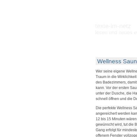
texte-im-netz
lesen und neues e
Wellness Saun
Wer seine eigene Wellne
Traum in die Wirklichkei
des Badezimmers, damit
kann. Vor der ersten Sau
unter der Dusche, die Ha
schnell öffnen und die D
Die perfekte Wellness Sa
angereichert werden kann
12 bis 15 Minuten wären
gewünscht wird, tut die
Gang erfolgt für mindest
offenem Fenster vollzog