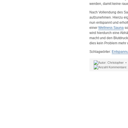
werden, damit keine raue
Nach Vollendung des Saun
aufzunehmen. Hierzu eign
nun entspannt und erholt
einer
Wellness Sauna
so
wird hierdurch eine Abhä
macht und den Blutdruck 
dies kein Problem mehr d
Schlagwörter:
Entspann
Christopher 