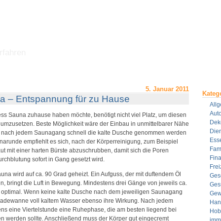
rfahren
5. Januar 2011
Kateg
a – Entspannung für zu Hause
All
Aut
ss Sauna zuhause haben möchte, benötigt nicht viel Platz, um diesen
Dek
t umzusetzen. Beste Möglichkeit wäre der Einbau in unmittelbarer Nähe
Dien
 nach jedem Saunagang schnell die kalte Dusche genommen werden
Ess
narunde empfiehlt es sich, nach der Körperreinigung, zum Beispiel
Fami
ut mit einer harten Bürste abzuschrubben, damit sich die Poren
Fin
urchblutung sofort in Gang gesetzt wird.
Frei
una wird auf ca. 90 Grad geheizt. Ein Aufguss, der mit duftendem Öl
Ges
, bringt die Luft in Bewegung. Mindestens drei Gänge von jeweils ca.
Ges
 optimal. Wenn keine kalte Dusche nach dem jeweiligen Saunagang
Gew
 Badewanne voll kaltem Wasser ebenso ihre Wirkung. Nach jedem
Han
ens eine Viertelstunde eine Ruhephase, die am besten liegend bei
Hob
en werden sollte. Anschließend muss der Körper gut eingecremt
imm