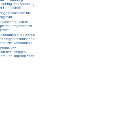
aub in Hamburg –
htseeing und Shopping
er Hansestadt
tige Grabsteine mit
ergravur
elwäsche aus dem
letten Programm ist
gerecht
 Diamanten aus Haaren
nerungen in funkelnde
enblicke verwandeln
ptome von
altensauffälligen
dern und Jugendlichen