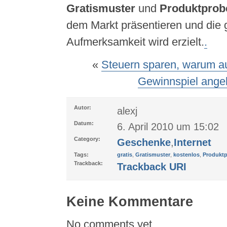
Gratismuster
und
Produktprob
dem Markt präsentieren und die
Aufmerksamkeit wird erzielt.
.
«
Steuern sparen, warum au
Gewinnspiel angel
Autor:
alexj
Datum:
6. April 2010 um 15:02
Category:
Geschenke
,
Internet
Tags:
gratis
,
Gratismuster
,
kostenlos
,
Produkt
Trackback:
Trackback URI
Keine Kommentare
No comments yet.