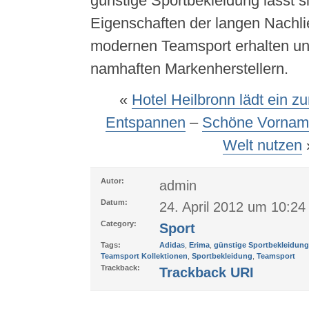
günstige Sportbekleidung lässt si
Eigenschaften der langen Nachlie
modernen Teamsport erhalten un
namhaften Markenherstellern.
«
Hotel Heilbronn lädt ein 
Entspannen
–
Schöne Vornam
Welt nutzen
Autor:
admin
Datum:
24. April 2012 um 10:24
Category:
Sport
Tags:
Adidas
,
Erima
,
günstige Sportbekleidung
Teamsport Kollektionen
,
Sportbekleidung
,
Teamsport
Trackback:
Trackback URI