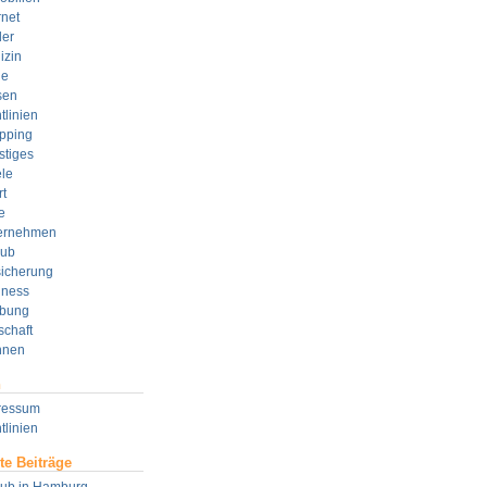
rnet
der
izin
e
sen
tlinien
pping
stiges
le
t
e
ernehmen
aub
sicherung
lness
bung
schaft
nen
n
ressum
tlinien
te Beiträge