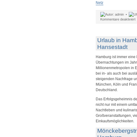
Netz
admin •
f
Kommentare deaktiviert
W
Urlaub in Hamb
Hansestadt
Hamburg ist immer eine 
Übernachtungen im Jahre
Millionenmetropolen in E
bei in- als auch bei aus
steigenden Nachfrage un
München, Köln und Frankf
Deutschland.
Das Erfolgsgeheimnis der
nicht nur mit einem umfa
Nachtleben und kulinaris
Großveranstaltungen, vi
Einkaufsmöglichkeiten.
Mönckebergstra