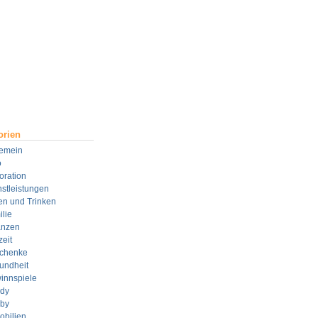
orien
gemein
o
oration
stleistungen
en und Trinken
lie
anzen
zeit
chenke
undheit
innspiele
dy
by
obilien