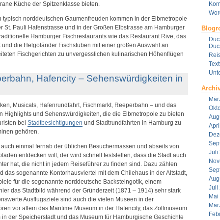
rrane Küche der Spitzenklasse bieten.
Kom
Wor
n typisch norddeutschen Gaumenfreuden kommen in der Elbmetropole
 der St. Pauli Hafenstrasse und in der Großen Elbstrasse am Hamburger
Blogro
raditionelle Hamburger Fischrestaurants wie das Restaurant Rive, das
Duca
t und die Helgoländer Fischstuben mit einer großen Auswahl an
Duca
reiteten Fischgerichten zu unvergesslichen kulinarischen Höhenflügen
Reis
Tex
Unt
erbahn, Hafencity – Sehenswürdigkeiten in
Archi
Mär
ken, Musicals, Hafenrundfahrt, Fischmarkt, Reeperbahn – und das
Okt
n Highlights und Sehenswürdigkeiten, die die Elbmetropole zu bieten
Aug
uristen bei
Stadtbesichtigungen
und Stadtrundfahrten in Hamburg zu
Apri
minen gehören.
Dez
Sep
 auch einmal fernab der üblichen Besuchermassen und abseits von
Juli
aden entdecken will, der wird schnell feststellen, dass die Stadt auch
Nov
ter hat, die nicht in jedem Reiseführer zu finden sind. Dazu zählen
Sep
nd das sogenannte Kontorhausviertel mit dem Chilehaus in der Altstadt,
Aug
piele für die sogenannte norddeutsche Backsteingotik, einem
Juli
 hier das Stadtbild während der Gründerzeit (1871 – 1914) sehr stark
Mai
nswerte Ausflugsziele sind auch die vielen Museen in der
Mär
ren vor allem das Maritime Museum in der Hafencity, das Zollmuseum
Feb
n der Speicherstadt und das Museum für Hamburgische Geschichte