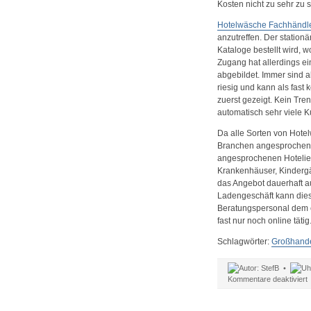
Kosten nicht zu sehr zu s
Hotelwäsche Fachhändl
anzutreffen. Der stationä
Kataloge bestellt wird, w
Zugang hat allerdings ei
abgebildet. Immer sind a
riesig und kann als fas
zuerst gezeigt. Kein Tr
automatisch sehr viele 
Da alle Sorten von Hote
Branchen angesprochen,
angesprochenen Hotelier
Krankenhäuser, Kindergär
das Angebot dauerhaft a
Ladengeschäft kann dies
Beratungspersonal dem 
fast nur noch online tätig
Schlagwörter:
Großhand
StefB •
f
Kommentare deaktiviert
H
a