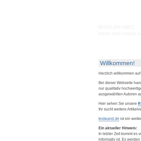
texte-im-netz
lesen und neues e
Willkommen!
Herzlich willkommen auf
Bei dieser Webseite hand
nur qualitativ hochwertig
ausgewählten Autoren a
Hier sehen Sie unsere
R
Ihr sucht weitere Artikel
textwand.de
ist ein weite
Ein aktueller Hinweis:
In letzter Zeit kommt es 
informativ ist. Es werde