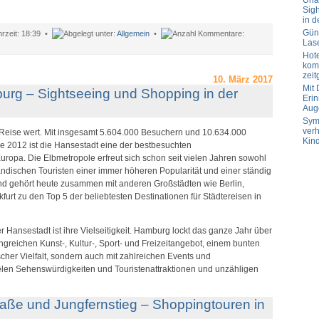
Url
Sig
in d
Güns
18:39 •
Allgemein
•
Las
ür
Hot
illkommen!
komp
zeit
10. März 2017
Mit
urg – Sightseeing und Shopping in der
Erin
Aug
Sym
verh
Reise wert. Mit insgesamt 5.604.000 Besuchern und 10.634.000
Kin
 2012 ist die Hansestadt eine der bestbesuchten
uropa. Die Elbmetropole erfreut sich schon seit vielen Jahren sowohl
ländischen Touristen einer immer höheren Popularität und einer ständig
d gehört heute zusammen mit anderen Großstädten wie Berlin,
urt zu den Top 5 der beliebtesten Destinationen für Städtereisen in
 Hansestadt ist ihre Vielseitigkeit. Hamburg lockt das ganze Jahr über
ngreichen Kunst-, Kultur-, Sport- und Freizeitangebot, einem bunten
cher Vielfalt, sondern auch mit zahlreichen Events und
elen Sehenswürdigkeiten und Touristenattraktionen und unzähligen
ße und Jungfernstieg – Shoppingtouren in