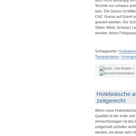
auch nicht abhängig von 
Technik nur schwarz poli
sein. Die Gravur ist Wit
CNC Gravur auf Granit o
graviert werden. Die Schri
Silber, Weiß, Schwarz ) 
werden, keine Fotogravu
Schlagwörter:
Grabstein
Tiergrabsteine
,
Urnengr
Udo Boelen •
Hotelwäsche a
zeitgerecht
Wenn neue Hotelwäsche b
Qualität ist der erste und
vernachlässigen ist das 
zeitgemäß schlafen woll
werden, da diese sehr of