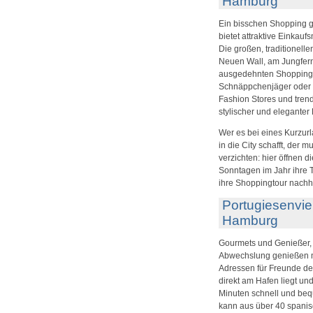
Hamburg
Ein bisschen Shopping ge
bietet attraktive Einkau
Die großen, traditionell
Neuen Wall, am Jungfern
ausgedehnten Shoppingto
Schnäppchenjäger oder S
Fashion Stores und tren
stylischer und elegante
Wer es bei eines Kurzurl
in die City schafft, der 
verzichten: hier öffnen 
Sonntagen im Jahr ihre 
ihre Shoppingtour nachh
Portugiesenvie
Hamburg
Gourmets und Genießer, 
Abwechslung genießen mö
Adressen für Freunde de
direkt am Hafen liegt u
Minuten schnell und beq
kann aus über 40 spanis