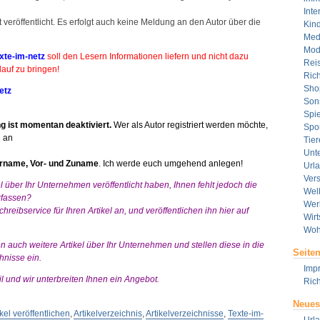
Inte
 veröffentlicht. Es erfolgt auch keine Meldung an den Autor über die
Kin
Med
Mod
xte-im-netz
soll den Lesern Informationen liefern und nicht dazu
Rei
auf zu bringen!
Rich
Sho
etz
Son
Spie
ng ist momentan deaktiviert.
Wer als Autor registriert werden möchte,
Spor
l an
Tier
Unt
rname, Vor- und Zuname
. Ich werde euch umgehend anlegen!
Url
Ver
l über Ihr Unternehmen veröffentlicht haben, Ihnen fehlt jedoch die
Wel
erfassen?
Wer
hreibservice für Ihren Artikel an, und veröffentlichen ihn hier auf
Wirt
Woh
n auch weitere Artikel über Ihr Unternehmen und stellen diese in die
Seite
hnisse ein.
Imp
 und wir unterbreiten Ihnen ein Angebot.
Rich
Neues
ikel veröffentlichen
,
Artikelverzeichnis
,
Artikelverzeichnisse
,
Texte-im-