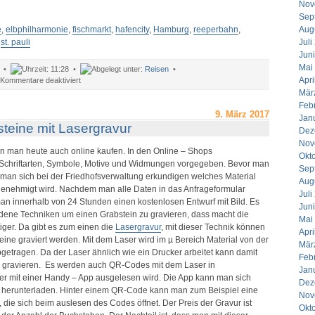
Nov
Sep
e
,
elbphilharmonie
,
fischmarkt
,
hafencity
,
Hamburg
,
reeperbahn
,
Aug
,
st. pauli
Juli
Jun
Mai
s •
11:28 •
Reisen
•
für
Apri
Kommentare deaktiviert
Urlaub
Mär
in
Feb
Hamburg
9. März 2017
Jan
–
teine mit Lasergravur
Dez
Sightseeing
Nov
und
n man heute auch online kaufen. In den Online – Shops
Okt
Shopping
Schriftarten, Symbole, Motive und Widmungen vorgegeben. Bevor man
Sep
in
lte man sich bei der Friedhofsverwaltung erkundigen welches Material
der
Aug
enehmigt wird. Nachdem man alle Daten in das Anfrageformular
Hansestadt
Juli
an innerhalb von 24 Stunden einen kostenlosen Entwurf mit Bild. Es
Jun
edene Techniken um einen Grabstein zu gravieren, dass macht die
Mai
ger. Da gibt es zum einen die
Lasergravur
, mit dieser Technik können
Apri
teine graviert werden. Mit dem Laser wird im µ Bereich Material von der
Mär
getragen. Da der Laser ähnlich wie ein Drucker arbeitet kann damit
Feb
s gravieren. Es werden auch QR-Codes mit dem Laser in
Jan
der mit einer Handy – App ausgelesen wird. Die App kann man sich
Dez
 herunterladen. Hinter einem QR-Code kann man zum Beispiel eine
Nov
 die sich beim auslesen des Codes öffnet. Der Preis der Gravur ist
Okt