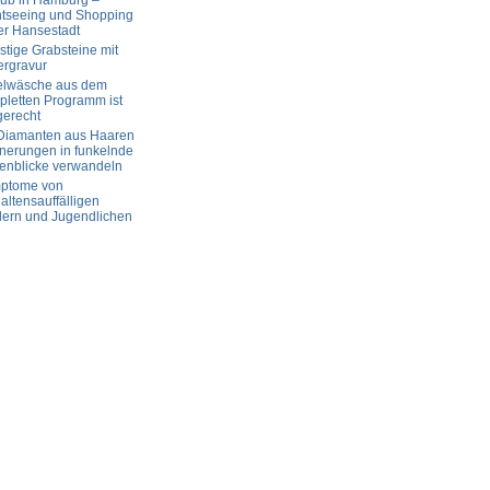
aub in Hamburg –
htseeing und Shopping
er Hansestadt
tige Grabsteine mit
ergravur
elwäsche aus dem
letten Programm ist
gerecht
 Diamanten aus Haaren
nerungen in funkelnde
enblicke verwandeln
ptome von
altensauffälligen
dern und Jugendlichen