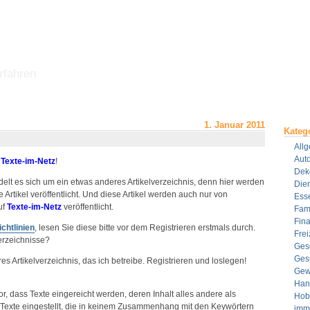
rfahren
1. Januar 2011
Kateg
All
Aut
Texte-im-Netz
!
Dek
elt es sich um ein etwas anderes Artikelverzeichnis, denn hier werden
Dien
e Artikel veröffentlicht. Und diese Artikel werden auch nur von
Ess
uf
Texte-im-Netz
veröffentlicht.
Fami
Fin
ichtlinien
, lesen Sie diese bitte vor dem Registrieren erstmals durch.
Frei
verzeichnisse?
Ges
Ges
res Artikelverzeichnis, das ich betreibe. Registrieren und loslegen!
Gew
Han
vor, dass Texte eingereicht werden, deren Inhalt alles andere als
Hob
n Texte eingestellt, die in keinem Zusammenhang mit den Keywörtern
imm