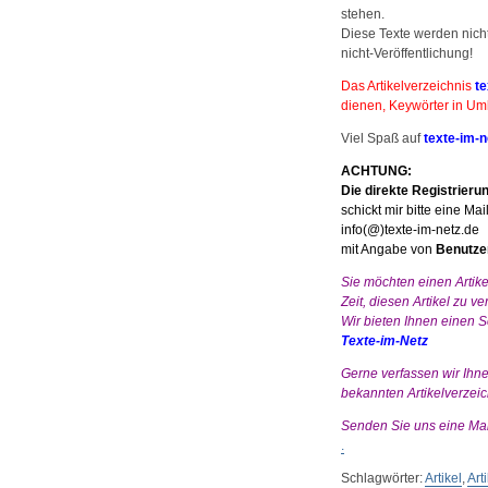
stehen.
Diese Texte werden nicht
nicht-Veröffentlichung!
Das Artikelverzeichnis
te
dienen, Keywörter in Uml
Viel Spaß auf
texte-im-n
ACHTUNG:
Die direkte Registrieru
schickt mir bitte eine Mai
info(@)texte-im-netz.de
mit Angabe von
Benutze
Sie möchten einen Artike
Zeit, diesen Artikel zu v
Wir bieten Ihnen einen Sc
Texte-im-Netz
Gerne verfassen wir Ihne
bekannten Artikelverzeic
Senden Sie uns eine Mail
.
Schlagwörter:
Artikel
,
Art