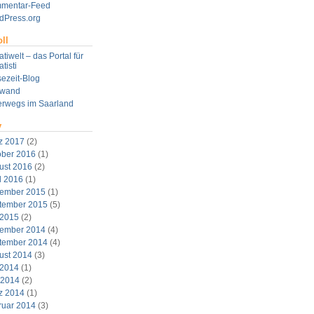
mentar-Feed
dPress.org
ll
tiwelt – das Portal für
tisti
ezeit-Blog
twand
erwegs im Saarland
v
z 2017
(2)
ober 2016
(1)
ust 2016
(2)
l 2016
(1)
ember 2015
(1)
tember 2015
(5)
 2015
(2)
ember 2014
(4)
tember 2014
(4)
ust 2014
(3)
 2014
(1)
 2014
(2)
z 2014
(1)
ruar 2014
(3)