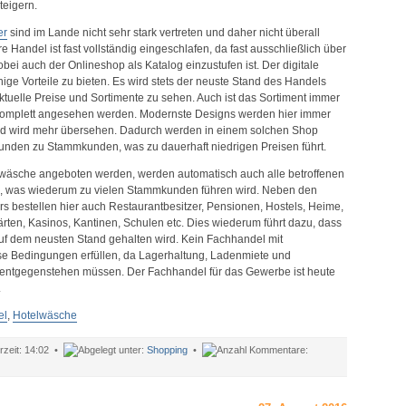
teigern.
er
sind im Lande nicht sehr stark vertreten und daher nicht überall
re Handel ist fast vollständig eingeschlafen, da fast ausschließlich über
obei auch der Onlineshop als Katalog einzustufen ist. Der digitale
nige Vorteile zu bieten. Es wird stets der neuste Stand des Handels
ktuelle Preise und Sortimente zu sehen. Auch ist das Sortiment immer
t komplett angesehen werden. Modernste Designs werden hier immer
end wird mehr übersehen. Dadurch werden in einem solchen Shop
Kunden zu Stammkunden, was zu dauerhaft niedrigen Preisen führt.
lwäsche angeboten werden, werden automatisch auch alle betroffenen
 was wiederum zu vielen Stammkunden führen wird. Neben den
s bestellen hier auch Restaurantbesitzer, Pensionen, Hostels, Heime,
ten, Kasinos, Kantinen, Schulen etc. Dies wiederum führt dazu, dass
uf dem neusten Stand gehalten wird. Kein Fachhandel mit
e Bedingungen erfüllen, da Lagerhaltung, Ladenmiete und
entgegenstehen müssen. Der Fachhandel für das Gewerbe ist heute
.
el
,
Hotelwäsche
14:02 •
Shopping
•
ür
otelwäsche
us