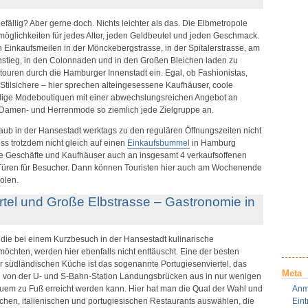
fällig? Aber gerne doch. Nichts leichter als das. Die Elbmetropole
fsmöglichkeiten für jedes Alter, jeden Geldbeutel und jeden Geschmack.
en Einkaufsmeilen in der Mönckebergstrasse, in der Spitalerstrasse, am
stieg, in den Colonnaden und in den Großen Bleichen laden zu
uren durch die Hamburger Innenstadt ein. Egal, ob Fashionistas,
tilsichere – hier sprechen alteingesessene Kaufhäuser, coole
dige Modeboutiquen mit einer abwechslungsreichen Angebot an
r Damen- und Herrenmode so ziemlich jede Zielgruppe an.
aub in der Hansestadt werktags zu den regulären Öffnungszeiten nicht
muss trotzdem nicht gleich auf einen
Einkaufsbummel
in Hamburg
die Geschäfte und Kaufhäuser auch an insgesamt 4 verkaufsoffenen
Türen für Besucher. Dann können Touristen hier auch am Wochenende
olen.
rtel und Große Elbstrasse – Gastronomie in
die bei einem Kurzbesuch in der Hansestadt kulinarische
chten, werden hier ebenfalls nicht enttäuscht. Eine der besten
r südländischen Küche ist das sogenannte Portugiesenviertel, das
Meta
nd von der U- und S-Bahn-Station Landungsbrücken aus in nur wenigen
uem zu Fuß erreicht werden kann. Hier hat man die Qual der Wahl und
Anm
chen, italienischen und portugiesischen Restaurants auswählen, die
Ein