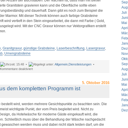
der Anzahl der Buchstaben. Der Nachteil ist, dass man mit dieser
Sep
erte Granitstein gravieren kann und die Oberfläche sollte eben
Aug
terungsbeständig und dauerhaft. Dann gibt es noch zum Beispiel die
Juli
der Marmor. Mit dieser Technik können auch farbige Grabsteine
Jun
ft wird vertieft in den Stein eingearbeitet, die dann mit Farbe ( Gold,
Mai
ausgelegt wird. Mit der CNC Gravur können nur Vektorgrafiken erstellt
Apri
ren.
Mär
Feb
Jan
e
,
Granitgravur
,
günstige Grabsteine
,
Laserbeschriftung
,
Lasergravur
,
Dez
ab
,
Urnengrabsteine
Nov
Okt
Sep
15:48 •
Allgemein
,
Dienstleistungen
•
für
Kommentare deaktiviert
Aug
Günstige
Juli
Grabsteine
Jun
mit
5. Oktober 2016
Mai
Lasergravur
us dem kompletten Programm ist
Apri
Mär
Feb
estellt wird, werden mehrere Gesichtspunkte zu beachten sein. Die
Jan
 meist wichtigste Punkt, der vom Preis begleitet wird. Nicht zu
Dez
Design, da Hotelwäsche für moderne Gäste eingekauft wird, die
en. Schließlich muss über die Behandlung der Wäsche nachgedacht
t gewaschen werden muss und dabei nicht stark leiden darf, um die