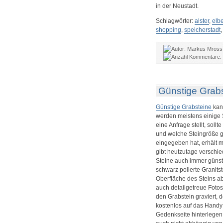
in der Neustadt.
Schlagwörter:
alster
,
elb
shopping
,
speicherstadt
Markus Mros
Günstige Grabs
Günstige Grabsteine
kan
werden meistens einige 
eine Anfrage stellt, sol
und welche Steingröße g
eingegeben hat, erhält m
gibt heutzutage verschi
Steine auch immer günsti
schwarz polierte Granits
Oberfläche des Steins ab
auch detailgetreue Foto
den Grabstein graviert, 
kostenlos auf das Handy
Gedenkseite hinterlegen,