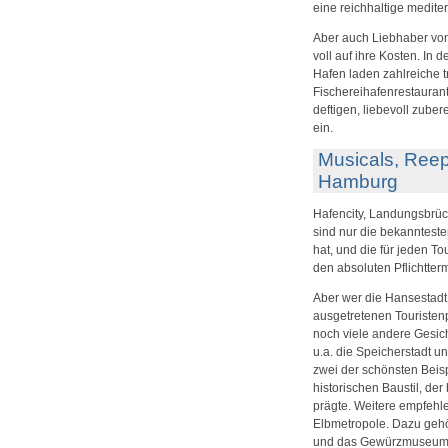
eine reichhaltige medite
Aber auch Liebhaber vo
voll auf ihre Kosten. In
Hafen laden zahlreiche t
Fischereihafenrestauran
deftigen, liebevoll zube
ein.
Musicals, Reep
Hamburg
Hafencity, Landungsbrüc
sind nur die bekannteste
hat, und die für jeden To
den absoluten Pflichtter
Aber wer die Hansestadt
ausgetretenen Touristenpf
noch viele andere Gesich
u.a. die Speicherstadt u
zwei der schönsten Beis
historischen Baustil, der
prägte. Weitere empfehle
Elbmetropole. Dazu gehö
und das Gewürzmuseum i