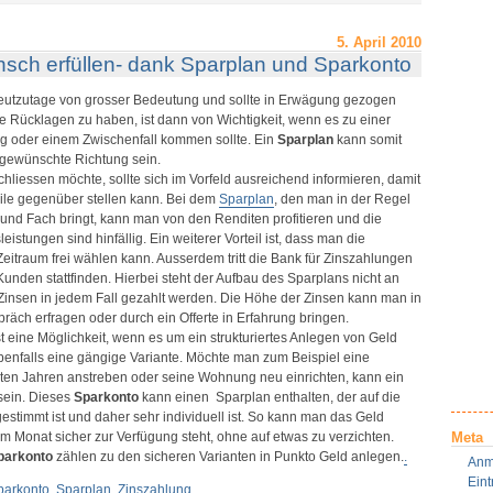
paren
it
inem
5. April 2010
parplan
sch erfüllen- dank Sparplan und Sparkonto
eutzutage von grosser Bedeutung und sollte in Erwägung gezogen
le Rücklagen zu haben, ist dann von Wichtigkeit, wenn es zu einer
g oder einem Zwischenfall kommen sollte. Ein
Sparplan
kann somit
ie gewünschte Richtung sein.
hliessen möchte, sollte sich im Vorfeld ausreichend informieren, damit
ile gegenüber stellen kann. Bei dem
Sparplan
, den man in der Regel
und Fach bringt, kann man von den Renditen profitieren und die
eistungen sind hinfällig. Ein weiterer Vorteil ist, dass man die
itraum frei wählen kann. Ausserdem tritt die Bank für Zinszahlungen
Kunden stattfinden. Hierbei steht der Aufbau des Sparplans nicht an
e Zinsen in jedem Fall gezahlt werden. Die Höhe der Zinsen kann man in
äch erfragen oder durch ein Offerte in Erfahrung bringen.
st eine Möglichkeit, wenn es um ein strukturiertes Anlegen von Geld
benfalls eine gängige Variante. Möchte man zum Beispiel eine
ten Jahren anstreben oder seine Wohnung neu einrichten, kann ein
 sein. Dieses
Sparkonto
kann einen Sparplan enthalten, der auf die
stimmt ist und daher sehr individuell ist. So kann man das Geld
 Monat sicher zur Verfügung steht, ohne auf etwas zu verzichten.
Meta
parkonto
zählen zu den sicheren Varianten in Punkto Geld anlegen.
.
Anm
Ein
parkonto
,
Sparplan
,
Zinszahlung