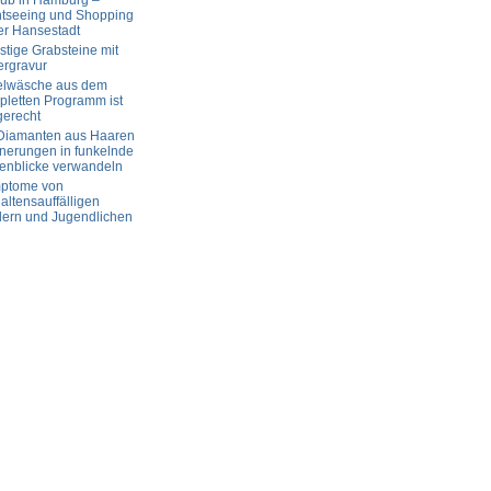
aub in Hamburg –
htseeing und Shopping
er Hansestadt
tige Grabsteine mit
ergravur
elwäsche aus dem
letten Programm ist
gerecht
 Diamanten aus Haaren
nerungen in funkelnde
enblicke verwandeln
ptome von
altensauffälligen
dern und Jugendlichen