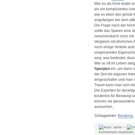
b
War es als Kind relativ e
z
als ein kompliziertes Un
1
wie es eben den grösst mö
F
angefangen bei dem alt
Die Frage nach der höch
sollte das Sparen eine ü
zwischendurch noch mit
Vergleich mit ähnlichen 
noch einige Vorteile au
vorgenannten Eigenschaf
weg, was bedeutet, dass 
Wie so oft im Leben ste
Sparplan
ein, um dann vi
der Zeit die eigenen Inte
eingeschlafen und man mö
Traum kann man sich mi
Die Experten für derartig
kostenlos für Beratung u
können sie genauestens 
aussuchen.
.
Schlagwörter:
Beratung
,
admin •
f
Kommentare deaktiviert