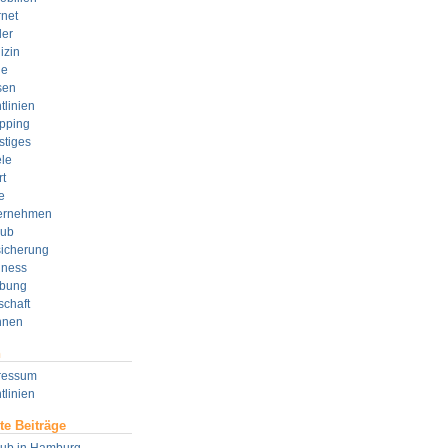
rnet
der
izin
e
sen
tlinien
pping
stiges
le
t
e
ernehmen
aub
sicherung
lness
bung
schaft
nen
n
ressum
tlinien
te Beiträge