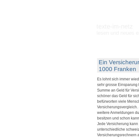
texte-im-netz
lesen und neues e
Ein Versicheru
1000 Franken
Es lohnt sich immer wied
sehr grosse Einsparung 
Summe an Geld für Versic
schöner das Geld für sic
befürworten viele Mensc
Versicherungsvergleich. 
weitere Anmeldungen durc
besitzen und schon kann
Jede Versicherung kann
unterschiedliche schwei
Versicherungsrechnern a