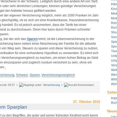
Versicherer in der Schweiz. Lediglich durch eine andere Art von Tarif,
Inte
en oder sehr ähnlichen Leistungen, können günstige Versicherungen
Kin
l der Anbieter heraus gefiltert werden.
Med
sel der eigenen Versicherung möglich, mehr als 1000 Franken im Jahr
Mod
s gleichgültig, ob es sich um eine Krankenkasse, Hausratversicherung
Rei
handelt. Es ist jedoch anzumerken, dass die Tarife bei einer
Rich
sind zu durchschauen. Denn hier kann durch Prämien schneller
Sho
paren.
Son
g, bei der sich das
Sparen
lohnt, ist die Lebensversicherung in der
Spie
icherung kann neben einer Absicherung der Familie für die aktuelle
Spor
ch ein Weg sein, Steuern zu sparen und diese Versicherung zu nutzen,
Tier
mortisation für eine vorhandene Hypothek zu verwenden. Es lohnt sich
Unt
 Versicherungsvergleich zu machen, um einen hohen Betrag an Geld
Url
 einzusparen und zugleich rundum versichert zu sein, ohne ein
Ver
sen.
.
Wel
Wer
sicherung
,
Schweiz
,
Sparen
,
Versicherungsvergleich
Wirt
Woh
09:57 •
Versicherung
•
ür
Seite
in
ersicherungsvergleich
Imp
ührt
27. Oktober 2010
Rich
u
nem Sparplan
er
Neues
insparung
t zu den Begriffen, die jeder seit seiner frühesten Kindheit wohl kennt.