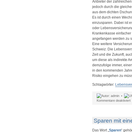
Anbieter der zahlreichen 
jedoch durch die gleich
aus dem dichten Dschunge
Es ist durch einen Wech
einzusparen. Dabei ist e
oder Lebensversicherung 
Krankenkasse einfacher 
angefangen werden zu s
Eine weitere Versicherun
Schweiz. Die Lebensvers
Zeit und die Zukunft, au
um diese als indirekte A
demzufolge immer, einen
in den kommenden Jahren
Risiko eingehen zu müs
Schlagwörter:
Lebensver
admin •
f
Kommentare deaktiviert
E
V
f
z
Sparen mit ei
d
E
Das Wort „
Sparen
“ gehör