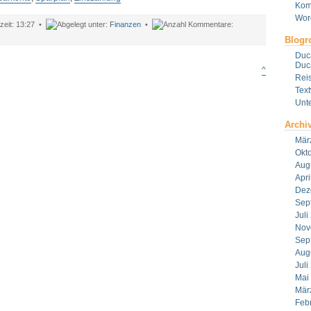
Kom
Wor
13:27 •
Finanzen
•
ür
Blogro
ich
Duca
inen
Duca
Wunsch
^
Reis
rfüllen-
Tex
ank
parplan
Unt
nd
parkonto
Archi
Mär
Okt
Aug
Apri
Dez
Sep
Juli
Nov
Sep
Aug
Juli
Mai
Mär
Feb