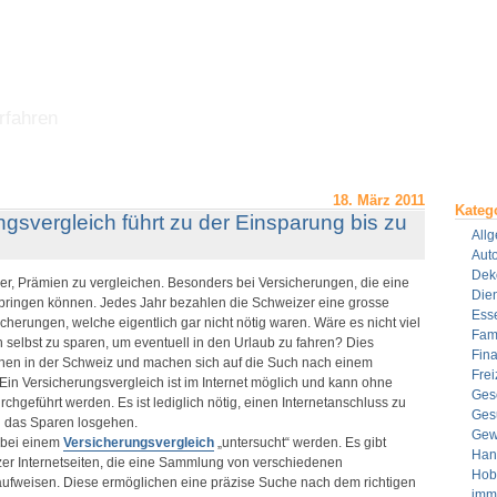
rfahren
18. März 2011
Kateg
ngsvergleich führt zu der Einsparung bis zu
All
Aut
Dek
er, Prämien zu vergleichen. Besonders bei Versicherungen, die eine
Dien
bringen können. Jedes Jahr bezahlen die Schweizer eine grosse
Ess
herungen, welche eigentlich gar nicht nötig waren. Wäre es nicht viel
Fami
h selbst zu sparen, um eventuell in den Urlaub zu fahren? Dies
Fin
hen in der Schweiz und machen sich auf die Such nach einem
Frei
Ein Versicherungsvergleich ist im Internet möglich und kann ohne
Ges
hgeführt werden. Es ist lediglich nötig, einen Internetanschluss zu
Ges
 das Sparen losgehen.
Gew
 bei einem
Versicherungsvergleich
„untersucht“ werden. Es gibt
Han
zer Internetseiten, die eine Sammlung von verschiedenen
Hob
ufweisen. Diese ermöglichen eine präzise Suche nach dem richtigen
imm