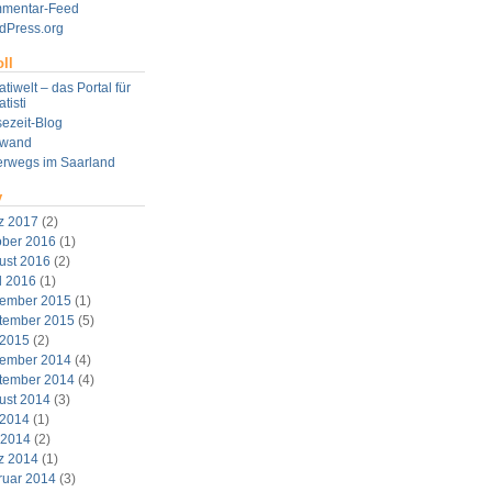
mentar-Feed
dPress.org
ll
tiwelt – das Portal für
tisti
ezeit-Blog
twand
erwegs im Saarland
v
z 2017
(2)
ober 2016
(1)
ust 2016
(2)
l 2016
(1)
ember 2015
(1)
tember 2015
(5)
 2015
(2)
ember 2014
(4)
tember 2014
(4)
ust 2014
(3)
 2014
(1)
 2014
(2)
z 2014
(1)
ruar 2014
(3)