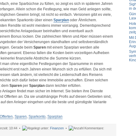
Url
is
infach, eine Sparbüchse zu füllen, so zeigt es sich in späteren Jahren
Sig
u
in d
terfangen. Allein schon die Festlegung, wie man Geld anlegen sollte,
000
Güns
glichen Gewinn bringt, ist nicht so einfach. Versionen gibt es viele,
ranken
Las
bekannten Sparkonto über einen
Sparplan
oder Ähnlichem.
Hot
sten Rendite ist wohl meistens immer vorrangig. Dementsprechend
komp
bersichtliche Anlagedauer beinhalten und eventuell auch
zeit
 einem Bonus locken. Die zahlreichen Wenn und Aber müssen einem
Mit
Angeboten der Versicherungen standhalten und selbstverständlich
Erin
Aug
fzeigen. Gerade beim
Sparen
mit einem Sparplan werden alle
Sym
ten genannt. Ebenso fallen die Kosten beim vorzeitigen Aufheben
verh
keinerlei finanzielle Abstriche die Summe kürzen.
Kin
igt man ohne eigentliche Festlegungen der Sparsumme in einen
elleicht erst nach Jahren einen Wunsch sich zu erfüllen. Da sich mit
ressen stark ändern, ist vielleicht die Leidenschaft des Reisens
chte sich dafür lieber eine Immobilie anschaffen. Einen solchen
t dem
Sparen
per
Sparplan
dann leichter erfüllen.
e Anlagen findet man sicher im Internet. Sie bieten ihre Dienste
nd Offerten an. Da sie unabhängige Profis auf diesen Gebieten sind,
auf den Anleger eingehen und die beste und günstigste Variante
Offerten
,
Sparen
,
Sparkonto
,
Sparplan
10:44 •
Finanzen
•
ür