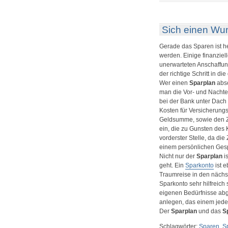
S
m
e
S
Sich einen Wun
Gerade das Sparen ist h
werden. Einige finanziel
unerwarteten Anschaffun
der richtige Schritt in d
Wer einen
Sparplan
absc
man die Vor- und Nachte
bei der Bank unter Dach 
Kosten für Versicherungsl
Geldsumme, sowie den Ze
ein, die zu Gunsten des 
vorderster Stelle, da di
einem persönlichen Gespr
Nicht nur der
Sparplan
i
geht. Ein
Sparkonto
ist e
Traumreise in den nächs
Sparkonto sehr hilfreich
eigenen Bedürfnisse abge
anlegen, das einem jedem
Der
Sparplan
und das
S
Schlagwörter:
Sparen
,
S