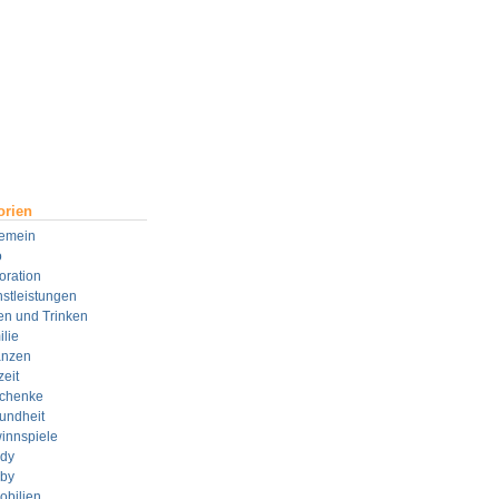
orien
gemein
o
oration
stleistungen
en und Trinken
lie
anzen
zeit
chenke
undheit
innspiele
dy
by
obilien