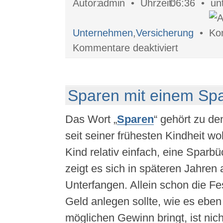
admin •
06:36 •
Unternehmen
,
Versicherung
•
für
Kommentare deaktiviert
Alles
über
Firmenversicheru
Sparen mit einem Sp
Das Wort „
Sparen
“ gehört zu den
seit seiner frühesten Kindheit wo
Kind relativ einfach, eine Sparbü
zeigt es sich in späteren Jahren 
Unterfangen. Allein schon die F
Geld anlegen sollte, wie es eben
möglichen Gewinn bringt, ist nich