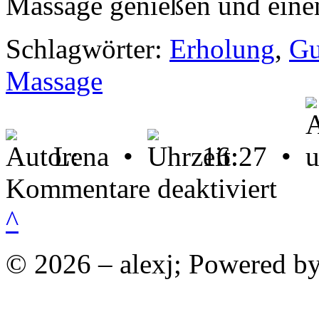
Massage genießen und einen
Schlagwörter:
Erholung
,
Gu
Massage
Lena •
16:27 •
für
Kommentare deaktiviert
Nimm
dir
^
eine
Auszeit:
Sanshui-
© 2026 – alexj; Powered b
Massage!