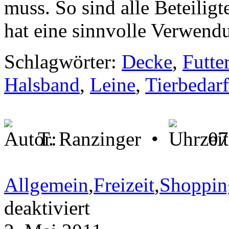
muss. So sind alle Beteilig
hat eine sinnvolle Verwend
Schlagwörter:
Decke
,
Futte
Halsband
,
Leine
,
Tierbedar
T. Ranzinger •
07
Allgemein
,
Freizeit
,
Shoppin
für
deaktiviert
Geschenkgutschein
für
Tierbedarf