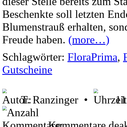
dieser Stelle bereits zum St
Beschenkte soll letzten End
Blumenstrauß erhalten, son
Freude haben.
(more…)
Schlagwörter:
FloraPrima
,
Gutscheine
T. Ranzinger •
11
Kommentare deakt