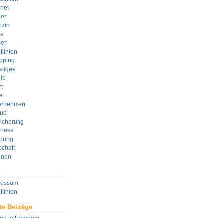
rnet
der
izin
e
sen
tlinien
pping
stiges
le
t
e
ernehmen
aub
sicherung
lness
bung
schaft
nen
n
ressum
tlinien
te Beiträge