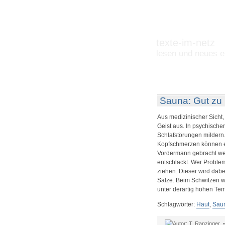
texte-im-netz
lesen und neues e
Sauna: Gut zu 
Aus medizinischer Sicht,
Geist aus. In psychische
Schlafstörungen mildern
Kopfschmerzen können ein
Vordermann gebracht we
entschlackt. Wer Problem
ziehen. Dieser wird dabe
Salze. Beim Schwitzen we
unter derartig hohen Tem
Schlagwörter:
Haut
,
Sau
T. Ranzinger 