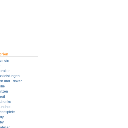
orien
gemein
o
oration
stleistungen
en und Trinken
lie
anzen
zeit
chenke
undheit
innspiele
dy
by
obilien