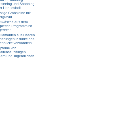
aub in Hamburg –
htseeing und Shopping
er Hansestadt
tige Grabsteine mit
ergravur
elwäsche aus dem
letten Programm ist
gerecht
 Diamanten aus Haaren
nerungen in funkelnde
enblicke verwandeln
ptome von
altensauffälligen
dern und Jugendlichen