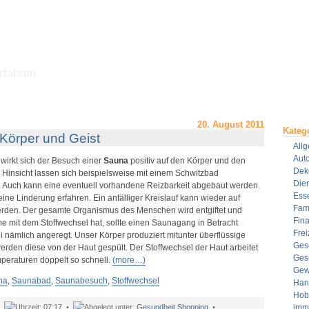
rfahren
20. August 2011
Kateg
Körper und Geist
All
Aut
 wirkt sich der Besuch einer
Sauna
positiv auf den Körper und den
Dek
r Hinsicht lassen sich beispielsweise mit einem Schwitzbad
Dien
. Auch kann eine eventuell vorhandene Reizbarkeit abgebaut werden.
Ess
e Linderung erfahren. Ein anfälliger Kreislauf kann wieder auf
Fami
rden. Der gesamte Organismus des Menschen wird entgiftet und
Fin
e mit dem Stoffwechsel hat, sollte einen Saunagang in Betracht
Frei
i nämlich angeregt. Unser Körper produziert mitunter überflüssige
Ges
rden diese von der Haut gespült. Der Stoffwechsel der Haut arbeitet
Ges
peraturen doppelt so schnell.
(more…)
Gew
na
,
Saunabad
,
Saunabesuch
,
Stoffwechsel
Han
Hob
•
07:17 •
Gesundheit
,
Shopping
•
imm