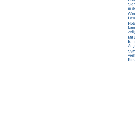
Url
Sig
in d
Güns
Las
Hot
komp
zeit
Mit
Erin
Aug
Sym
verh
Kin