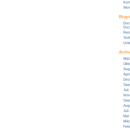
Kom
Wor
Blogro
Duca
Duca
Reis
Tex
Unt
Archi
Mär
Okt
Aug
Apri
Dez
Sep
Juli
Nov
Sep
Aug
Juli
Mai
Mär
Feb