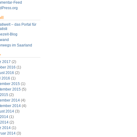
mentar-Feed
dPress.org
ll
tiwelt – das Portal für
tisti
ezeit-Blog
twand
erwegs im Saarland
v
z 2017
(2)
ober 2016
(1)
ust 2016
(2)
l 2016
(1)
ember 2015
(1)
tember 2015
(5)
 2015
(2)
ember 2014
(4)
tember 2014
(4)
ust 2014
(3)
 2014
(1)
 2014
(2)
z 2014
(1)
ruar 2014
(3)