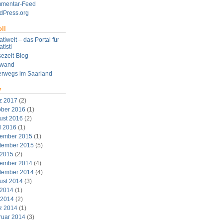
mentar-Feed
dPress.org
ll
tiwelt – das Portal für
tisti
ezeit-Blog
twand
erwegs im Saarland
v
z 2017
(2)
ober 2016
(1)
ust 2016
(2)
l 2016
(1)
ember 2015
(1)
tember 2015
(5)
 2015
(2)
ember 2014
(4)
tember 2014
(4)
ust 2014
(3)
 2014
(1)
 2014
(2)
z 2014
(1)
ruar 2014
(3)