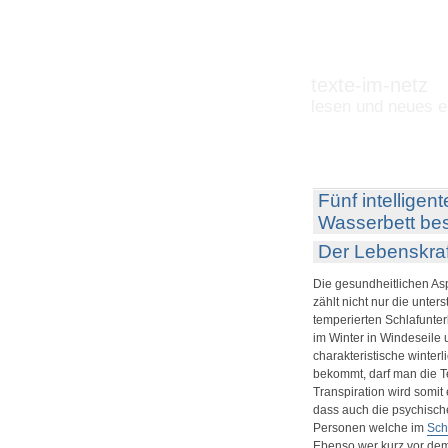
texte-im-netz
lesen und neues e
Fünf intellige
Wasserbett bes
Der Lebenskra
Die gesundheitlichen Asp
zählt nicht nur die unters
temperierten Schlafunter
im Winter in Windeseile 
charakteristische winter
bekommt, darf man die T
Transpiration wird somit 
dass auch die psychisch
Personen welche im
Sch
Ebenso wer kurz vor dem