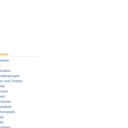
orien
gemein
o
oration
stleistungen
en und Trinken
lie
anzen
zeit
chenke
undheit
innspiele
dy
by
obilien