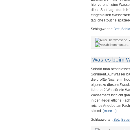
hier vereitelt eine Wass
diese Sachlage durch Kü
eingestellten Wasserbett
tägliche Routine spazier
Schlagwörter:
Bett
,
Schla
bettwaesche 
Was es beim Wa
Sobald man beschlossen 
Sortiment. Auf Wasser b
die größte Nische im hoc
eigens zu diesem Zweck 
Händler? Was für ein Wa
Wasserbetts ist nicht ga
in der Regel etliche Fa
reiches Angebot an Fachh
stimmt.
(more…)
Schlagwörter:
Bett
,
Bette