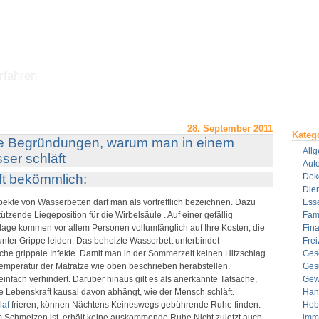
rfahren
28. September 2011
Kateg
nte Begründungen, warum man in einem
All
ser schläft
Aut
ft bekömmlich:
Dek
Dien
ekte von Wasserbetten darf man als vortrefflich bezeichnen. Dazu
Ess
tützende Liegeposition für die Wirbelsäule . Auf einer gefällig
Fami
lage kommen vor allem Personen vollumfänglich auf Ihre Kosten, die
Fin
unter Grippe leiden. Das beheizte Wasserbett unterbindet
Frei
liche grippale Infekte. Damit man in der Sommerzeit keinen Hitzschlag
Ges
emperatur der Matratze wie oben beschrieben herabstellen.
Ges
einfach verhindert. Darüber hinaus gilt es als anerkannte Tatsache,
Gew
e Lebenskraft kausal davon abhängt, wie der Mensch schläft.
Han
laf
frieren, können Nächtens Keineswegs gebührende Ruhe finden.
Hob
 Schmelzen ist, erhält keine auskommende Ruhe.Nicht zuletzt auch
imm