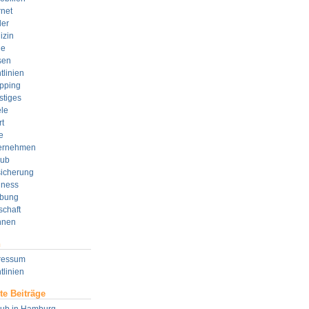
rnet
der
izin
e
sen
tlinien
pping
stiges
le
t
e
ernehmen
aub
sicherung
lness
bung
schaft
nen
n
ressum
tlinien
te Beiträge