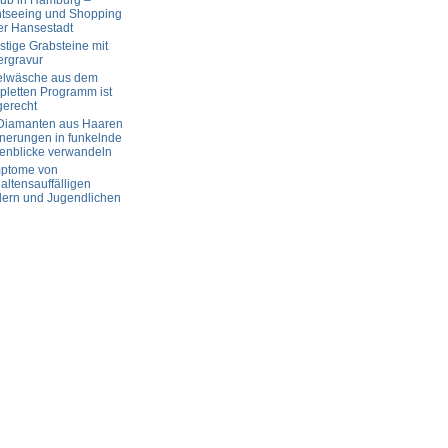
aub in Hamburg –
htseeing und Shopping
er Hansestadt
tige Grabsteine mit
ergravur
elwäsche aus dem
letten Programm ist
gerecht
 Diamanten aus Haaren
nerungen in funkelnde
enblicke verwandeln
ptome von
altensauffälligen
dern und Jugendlichen