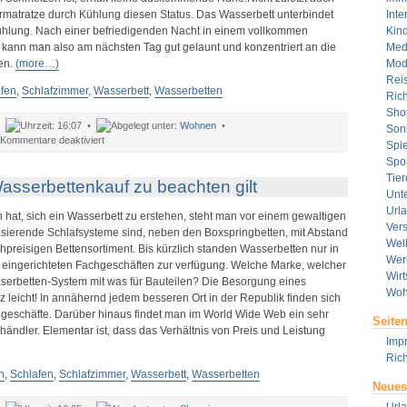
ermatratze durch Kühlung diesen Status. Das Wasserbett unterbindet
Inte
hlung. Nach einer befriedigenden Nacht in einem vollkommen
Kin
 kann man also am nächsten Tag gut gelaunt und konzentriert an die
Med
en.
(more…)
Mod
Rei
fen
,
Schlafzimmer
,
Wasserbett
,
Wasserbetten
Rich
Sho
•
16:07 •
Wohnen
•
Son
für
Kommentare deaktiviert
Spie
Fünf
Spor
intelligente
Tier
sserbettenkauf zu beachten gilt
Begründungen,
Unt
warum
Url
man
hat, sich ein Wasserbett zu erstehen, steht man vor einem gewaltigen
in
Ver
asierende Schlafsysteme sind, neben den Boxspringbetten, mit Abstand
einem
Wel
hpreisigen Bettensortiment. Bis kürzlich standen Wasserbetten nur in
Wasserbett
Wer
eingerichteten Fachgeschäften zur verfügung. Welche Marke, welcher
besser
Wirt
serbetten-System mit was für Bauteilen? Die Besorgung eines
schläft
Woh
nz leicht! In annähernd jedem besseren Ort in der Republik finden sich
chgeschäfte. Darüber hinaus findet man im World Wide Web ein sehr
Seite
ändler. Elementar ist, dass das Verhältnis von Preis und Leistung
Imp
Rich
n
,
Schlafen
,
Schlafzimmer
,
Wasserbett
,
Wasserbetten
Neues