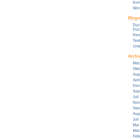
Kom
Wor
Blogro
Duca
Duca
Reis
Tex
Unt
Archi
Mär
Okt
Aug
Apri
Dez
Sep
Juli
Nov
Sep
Aug
Juli
Mai
Mär
Feb