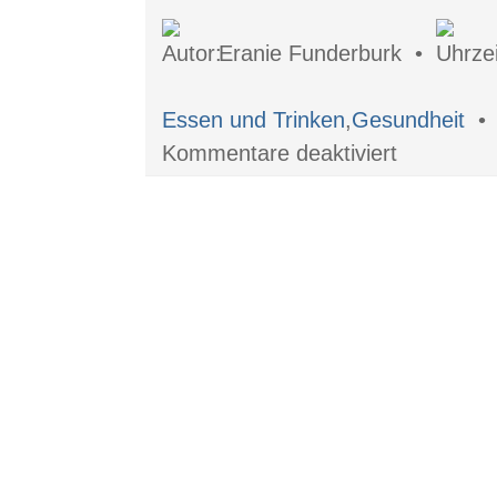
Eranie Funderburk •
Essen und Trinken
,
Gesundheit
für
Kommentare deaktiviert
Schlank
werden
ist
einfach,
schlank
bleiben
bedarf
Ausdauer